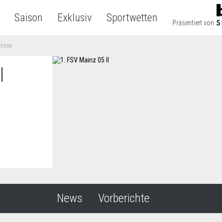
Saison
Exklusiv
Sportwetten
Präsentiert von
nisse
I
News
Vorberichte