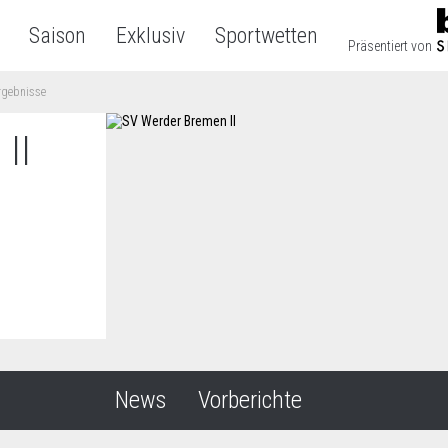
Saison
Exklusiv
Sportwetten
Präsentiert von
rgebnisse
II
News
Vorberichte