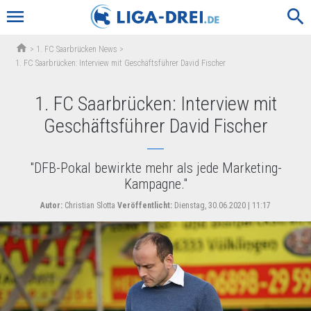
menu
search
home
>
1. FC Saarbrücken News
>
1. FC Saarbrücken: Interview mit Geschäftsführer David Fischer
1. FC Saarbrücken: Interview mit
Geschäftsführer David Fischer
"DFB-Pokal bewirkte mehr als jede Marketing-
Kampagne."
Autor:
Christian Slotta
Veröffentlicht:
Dienstag, 30.06.2020 | 11:17