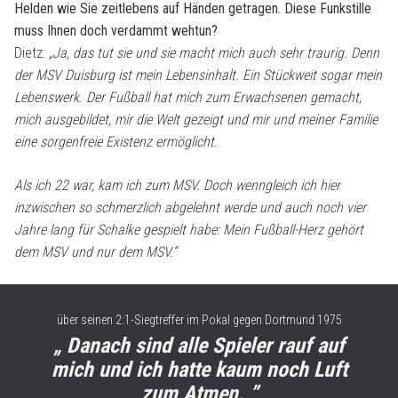
Helden wie Sie zeitlebens auf Händen getragen. Diese Funkstille
muss Ihnen doch verdammt wehtun?
Dietz:
„Ja, das tut sie und sie macht mich auch sehr traurig. Denn
der MSV Duisburg ist mein Lebensinhalt. Ein Stückweit sogar mein
Lebenswerk. Der Fußball hat mich zum Erwachsenen gemacht,
mich ausgebildet, mir die Welt gezeigt und mir und meiner Familie
eine sorgenfreie Existenz ermöglicht.
Als ich 22 war, kam ich zum MSV. Doch wenngleich ich hier
inzwischen so schmerzlich abgelehnt werde und auch noch vier
Jahre lang für Schalke gespielt habe: Mein Fußball-Herz gehört
dem MSV und nur dem MSV.“
über seinen 2:1-Siegtreffer im Pokal gegen Dortmund 1975
„ Danach sind alle Spieler rauf auf
mich und ich hatte kaum noch Luft
zum Atmen. ”