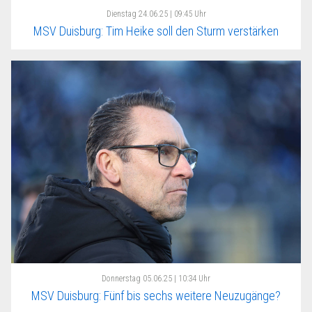
Dienstag
24.06.25 | 09:45 Uhr
MSV Duisburg: Tim Heike soll den Sturm verstärken
Donnerstag
05.06.25 | 10:34 Uhr
MSV Duisburg: Fünf bis sechs weitere Neuzugänge?