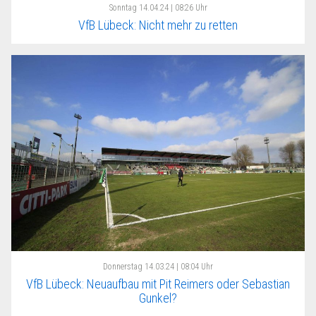
Sonntag
14.04.24 | 08:26 Uhr
VfB Lübeck: Nicht mehr zu retten
Donnerstag
14.03.24 | 08:04 Uhr
VfB Lübeck: Neuaufbau mit Pit Reimers oder Sebastian
Gunkel?