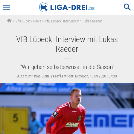
menu
search
home
>
VfB Lübeck News
>
VfB Lübeck: Interview mit Lukas Raeder
VfB Lübeck: Interview mit Lukas
Raeder
"Wir gehen selbstbewusst in die Saison"
Autor:
Christian Slotta
Veröffentlicht:
Mittwoch, 16.09.2020 | 07:30