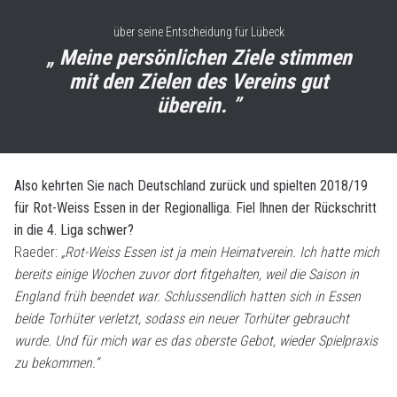
über seine Entscheidung für Lübeck
„ Meine persönlichen Ziele stimmen
mit den Zielen des Vereins gut
überein. ”
Also kehrten Sie nach Deutschland zurück und spielten 2018/19
für Rot-Weiss Essen in der Regionalliga. Fiel Ihnen der Rückschritt
in die 4. Liga schwer?
Raeder:
„Rot-Weiss Essen ist ja mein Heimatverein. Ich hatte mich
bereits einige Wochen zuvor dort fitgehalten, weil die Saison in
England früh beendet war. Schlussendlich hatten sich in Essen
beide Torhüter verletzt, sodass ein neuer Torhüter gebraucht
wurde. Und für mich war es das oberste Gebot, wieder Spielpraxis
zu bekommen.“