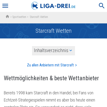
menu
search
home
>
Sportwetten
>
Starcraft Wetten
Starcraft Wetten
Inhaltsverzeichnis
Zu allen Anbietern mit Starcraft
keyboard_arrow_right
Wettmöglichkeiten & beste Wettanbieter
Bereits 1998 kam Starcraft in den Handel, bei Fans von
Echtzeit-Strategiespielen nimmt es aber bis heute einen