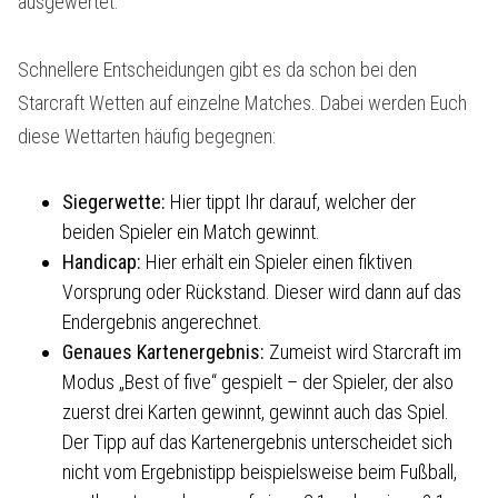
ausgewertet.
Schnellere Entscheidungen gibt es da schon bei den
Starcraft Wetten auf einzelne Matches. Dabei werden Euch
diese Wettarten häufig begegnen:
Siegerwette:
Hier tippt Ihr darauf, welcher der
beiden Spieler ein Match gewinnt.
Handicap:
Hier erhält ein Spieler einen fiktiven
Vorsprung oder Rückstand. Dieser wird dann auf das
Endergebnis angerechnet.
Genaues Kartenergebnis:
Zumeist wird Starcraft im
Modus „Best of five“ gespielt – der Spieler, der also
zuerst drei Karten gewinnt, gewinnt auch das Spiel.
Der Tipp auf das Kartenergebnis unterscheidet sich
nicht vom Ergebnistipp beispielsweise beim Fußball,