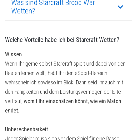
Was sind Starcraft Brood War
keyboard_arrow_down
Wetten?
Welche Vorteile habe ich bei Starcraft Wetten?
Wissen
Wenn Ihr gerne selbst Starcraft spielt und dabei von den
Besten lernen wollt, habt Ihr den eSport-Bereich
wahrscheinlich sowieso im Blick. Dann seid Ihr auch mit
den Fähigkeiten und dem Leistungsvermögen der Elite
vertraut,
womit Ihr einschätzen könnt, wie ein Match
endet.
Unberechenbarkeit
Jeder Spieler muss sich vor dem Spiel für eine Rasse