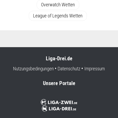
Overwatch Wetten
League of Legends Wetten
Liga-Drei.de
Nutzungsbedingungen
Datenschutz
Impressum
Unsere Portale