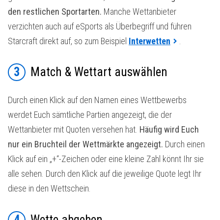
den restlichen Sportarten.
Manche Wettanbieter
verzichten auch auf eSports als Überbegriff und führen
Starcraft direkt auf, so zum Beispiel
Interwetten
.
3
Match & Wettart auswählen
Durch einen Klick auf den Namen eines Wettbewerbs
werdet Euch sämtliche Partien angezeigt, die der
Wettanbieter mit Quoten versehen hat.
Häufig wird Euch
nur ein Bruchteil der Wettmärkte angezeigt.
Durch einen
Klick auf ein „+“-Zeichen oder eine kleine Zahl könnt Ihr sie
alle sehen. Durch den Klick auf die jeweilige Quote legt Ihr
diese in den Wettschein.
4
Wette abgeben