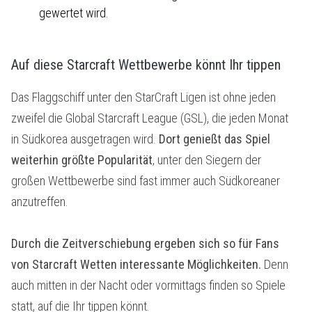
gewertet wird.
Auf diese Starcraft Wettbewerbe könnt Ihr tippen
Das Flaggschiff unter den StarCraft Ligen ist ohne jeden
zweifel die Global Starcraft League (GSL), die jeden Monat
in Südkorea ausgetragen wird.
Dort genießt das Spiel
weiterhin größte Popularität
, unter den Siegern der
großen Wettbewerbe sind fast immer auch Südkoreaner
anzutreffen.
Durch die Zeitverschiebung ergeben sich so für Fans
von Starcraft Wetten interessante Möglichkeiten.
Denn
auch mitten in der Nacht oder vormittags finden so Spiele
statt, auf die Ihr tippen könnt.