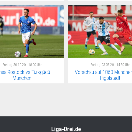
Freitag
30.10.20 | 18:00 Uhr
Freitag
03.07.20 | 14:30 Uhr
nsa Rostock vs Türkgücü
Vorschau auf 1860 München
München
Ingolstadt
Liga-Drei.de