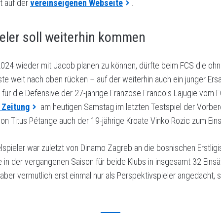
t auf der
vereinseigenen Webseite
.
eler soll weiterhin kommen
2024 wieder mit Jacob planen zu können, dürfte beim FCS die ohn
liste weit nach oben rücken – auf der weiterhin auch ein junger Ers
für die Defensive der 27-jährige Franzose Francois Lajugie vom F
 Zeitung
am heutigen Samstag im letzten Testspiel der Vorbe
nion Titus Pétange auch der 19-jährige Kroate Vinko Rozic zum Ei
elspieler war zuletzt von Dinamo Zagreb an die bosnischen Erstligi
 in der vergangenen Saison für beide Klubs in insgesamt 32 Einsä
ber vermutlich erst einmal nur als Perspektivspieler angedacht, so