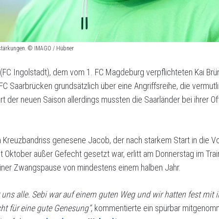
erstärkungen. © IMAGO / Hübner
 (FC Ingolstadt), dem vom 1. FC Magdeburg verpflichteten Kai Brü
C Saarbrücken grundsätzlich über eine Angriffsreihe, die vermutli
t der neuen Saison allerdings mussten die Saarländer bei ihrer O
 Kreuzbandriss genesene Jacob, der nach starkem Start in die Vo
eit Oktober außer Gefecht gesetzt war, erlitt am Donnerstag im Tra
 einer Zwangspause von mindestens einem halben Jahr.
 uns alle. Sebi war auf einem guten Weg und wir hatten fest mit
icht für eine gute Genesung“
, kommentierte ein spürbar mitgenom