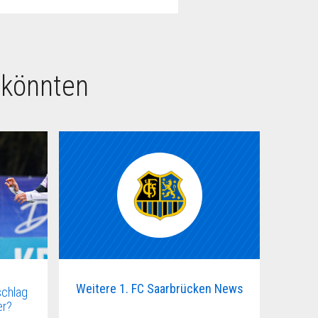
 könnten
Weitere 1. FC Saarbrücken News
schlag
er?