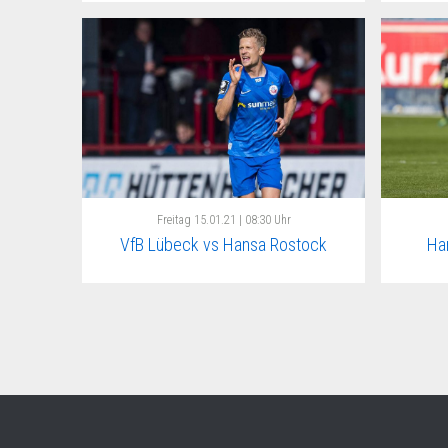
Freitag
15.01.21 | 08:30 Uhr
VfB Lübeck vs Hansa Rostock
Ha