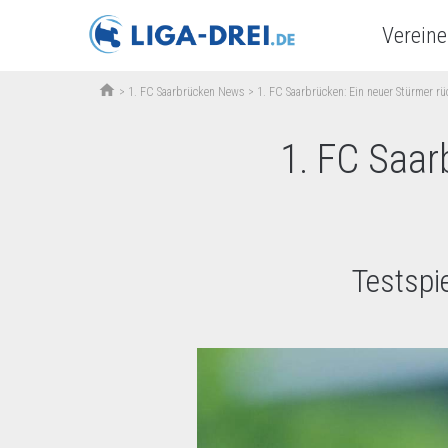
Vereine
home
>
1. FC Saarbrücken News
>
1. FC Saarbrücken: Ein neuer Stürmer rü
1. FC Saar
Testspie