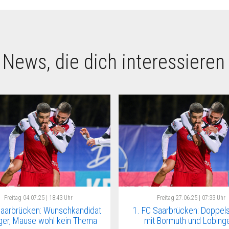
 News, die dich interessieren
Freitag
04.07.25 | 18:43 Uhr
Freitag
27.06.25 | 07:33 Uhr
Saarbrücken: Wunschkandidat
1. FC Saarbrücken: Doppel
ger, Mause wohl kein Thema
mit Bormuth und Lobing