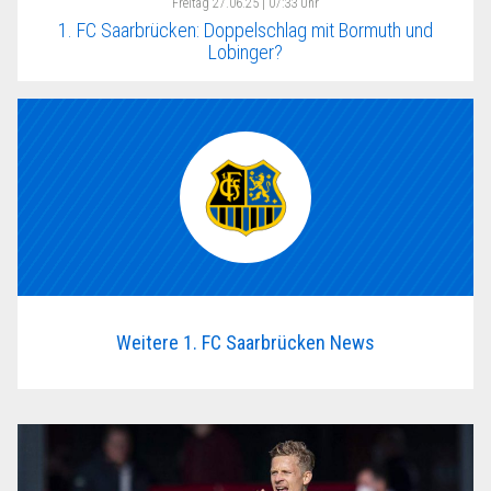
Freitag
27.06.25 | 07:33 Uhr
1. FC Saarbrücken: Doppelschlag mit Bormuth und
Lobinger?
Weitere 1. FC Saarbrücken News