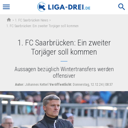
menu
search
home
>
1. FC Saarbrücken News
>
1. FC Saarbrücken: Ein zweiter Torjäger soll kommen
1. FC Saarbrücken: Ein zweiter
Torjäger soll kommen
Aussagen bezüglich Wintertransfers werden
offensiver
Autor:
Johannes Ketterl
Veröffentlicht:
Donnerstag, 12.12.24 | 08:37