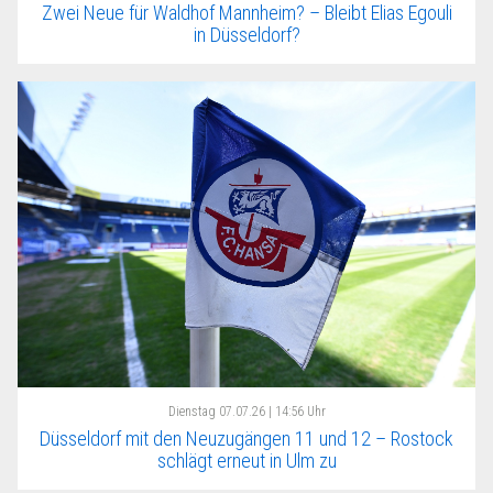
Zwei Neue für Waldhof Mannheim? – Bleibt Elias Egouli
in Düsseldorf?
Dienstag
07.07.26 | 14:56 Uhr
Düsseldorf mit den Neuzugängen 11 und 12 – Rostock
schlägt erneut in Ulm zu