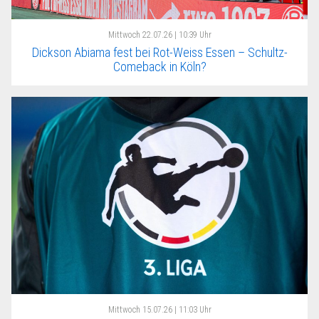
Mittwoch
22.07.26 | 10:39 Uhr
Dickson Abiama fest bei Rot-Weiss Essen – Schultz-
Comeback in Köln?
Mittwoch
15.07.26 | 11:03 Uhr