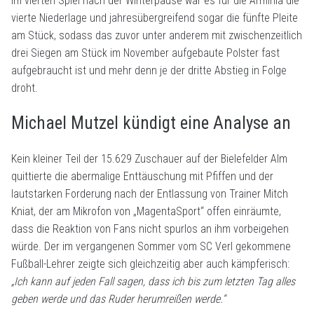
Im vierten Spiel nach der Winterpause war es für die Arminia die
vierte Niederlage und jahresübergreifend sogar die fünfte Pleite
am Stück, sodass das zuvor unter anderem mit zwischenzeitlich
drei Siegen am Stück im November aufgebaute Polster fast
aufgebraucht ist und mehr denn je der dritte Abstieg in Folge
droht.
Michael Mutzel kündigt eine Analyse an
Kein kleiner Teil der 15.629 Zuschauer auf der Bielefelder Alm
quittierte die abermalige Enttäuschung mit Pfiffen und der
lautstarken Forderung nach der Entlassung von Trainer Mitch
Kniat, der am Mikrofon von „MagentaSport“ offen einräumte,
dass die Reaktion von Fans nicht spurlos an ihm vorbeigehen
würde. Der im vergangenen Sommer vom SC Verl gekommene
Fußball-Lehrer zeigte sich gleichzeitig aber auch kämpferisch:
„Ich kann auf jeden Fall sagen, dass ich bis zum letzten Tag alles
geben werde und das Ruder herumreißen werde.“