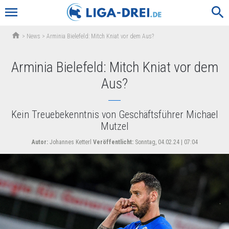
menu
search
home
>
News
>
Arminia Bielefeld: Mitch Kniat vor dem Aus?
Arminia Bielefeld: Mitch Kniat vor dem
Aus?
Kein Treuebekenntnis von Geschäftsführer Michael
Mutzel
Autor:
Johannes Ketterl
Veröffentlicht:
Sonntag, 04.02.24 | 07:04