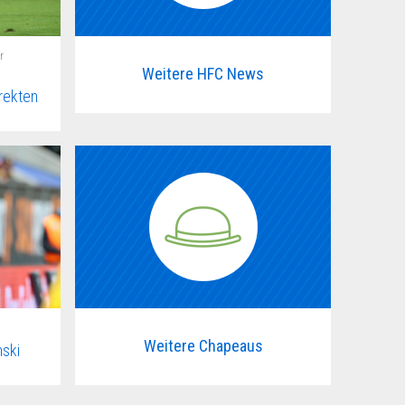
r
Weitere HFC News
rekten
Weitere Chapeaus
ski