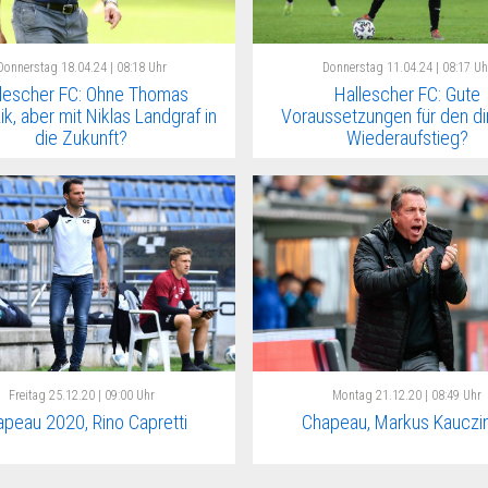
Donnerstag
18.04.24 | 08:18 Uhr
Donnerstag
11.04.24 | 08:17 Uh
lescher FC: Ohne Thomas
Hallescher FC: Gute
k, aber mit Niklas Landgraf in
Voraussetzungen für den di
die Zukunft?
Wiederaufstieg?
Freitag
25.12.20 | 09:00 Uhr
Montag
21.12.20 | 08:49 Uhr
peau 2020, Rino Capretti
Chapeau, Markus Kauczin