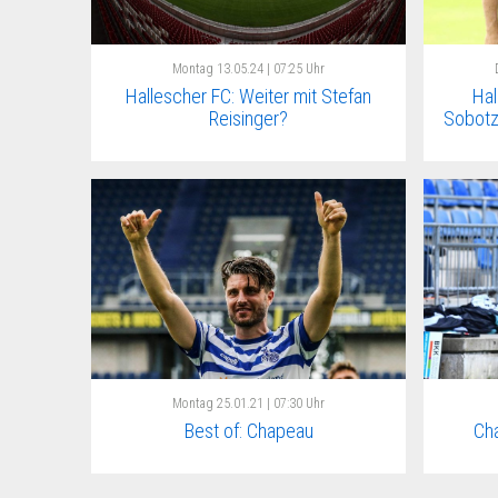
Montag
13.05.24 | 07:25 Uhr
Hallescher FC: Weiter mit Stefan
Hal
Reisinger?
Sobotzi
Montag
25.01.21 | 07:30 Uhr
Best of: Chapeau
Cha