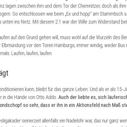
nz lagen zwischen ihm und dem Tor der Chemnitzer, doch als ihm 
ögern. So entschlossen wie beim „Ex und hopp“ am Stammtisch s
nks unten ins Netz. Mit diesem 2:1 war der Wille zum Widerstand 
ufen auf den Grund gehen will, muss wohl auf die Wurzeln des Ben
 Elbmündung vor den Toren Hamburgs, immer windig, weder Bus n
mals: Laufen, laufen, laufen.
ägt
ditionieren kann, bleibt für das ganze Leben. Und als er als 15-J
r in die Hände von Otto Addo.
Auch der liebte es, sich läuferi
ondschopf so sehr, dass er ihn in ein Aktionsfeld nach Maß st
ligakader seinerzeit allenfalls ein Nadelöhr war, das nur ganz w