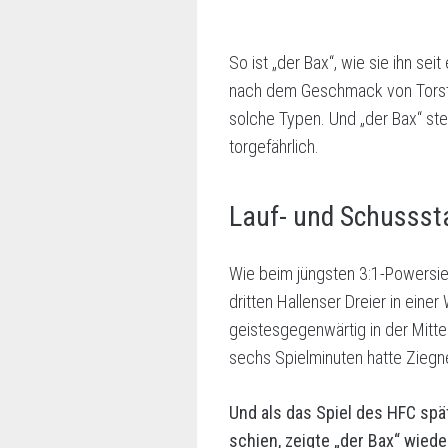
So ist „der Bax“, wie sie ihn se
nach dem Geschmack von Torsten
solche Typen. Und „der Bax“ st
torgefährlich.
Lauf- und Schussst
Wie beim jüngsten 3:1-Powersie
dritten Hallenser Dreier in eine
geistesgegenwärtig in der Mitt
sechs Spielminuten hatte Ziegn
Und als das Spiel des HFC sp
schien, zeigte „der Bax“ wied