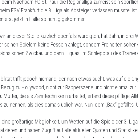
beim Nachbarn FC St. Pauli die Regionalliga zumeist sein sportlich
beim FSV Frankfurt die 3. Liga als Absteiger verlassen musste, ist 
n erst jetzt in Halle so richtig gekommen.
r an dieser Stelle kürzlich ebenfalls würdigten, hat Bahn, in drei 
r seinen Spielern keine Fesseln anlegt, sondern Freiheiten schenk
ächsischen Zwickau und dann – quasi im Schlepptau des Trainers
ibilität trifft jedoch niemand, der nach etwas sucht, was auf die Or
ein Bezug zu Hollywood, nicht zur Rapperszene und nicht einmal zu
au Mutter, die als Zahntechnikerin arbeitet, erfand diese pfiffige All
 zu nennen, als dies damals üblich war. Nun, dem „Bax“ gefällt’s.
t eine großartige Möglichkeit, um Wetten auf die Spiele der 3. Liga
atzieren und haben Zugriff auf alle aktuellen Quoten und Statistike