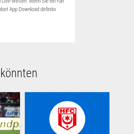
d Live-Wetten. Wenn Sie ein Fan
ipbet App Download definitiv
 könnten