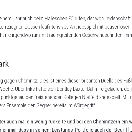
it einem Jahr auch beim Halleschen FC rufen, der wohl leidenschaftl
 Ziegner. Dessen laufintensives Antriebsspiel mit pausenlosen
eht nie irgendwo rum, mit raumgreifenden Geschwindschritten im
ark
g gegen Chemnitz. Dies ist eines dieser brisanten Duelle des Fu
r Woche: Über links hatte sich Bentley Baxter Bahn freigelaufen, 
e punktgenau den freistehenden Kollegen Nietfeld angespielt. Mit
ers Ensemble den Gegner bereits im Würgegriff.
äter auch mal ein wenig ruckelte und bei den Chemnitzern ei
er einmal, dass in seinem Leistungs-Portfolio auch der Begriff