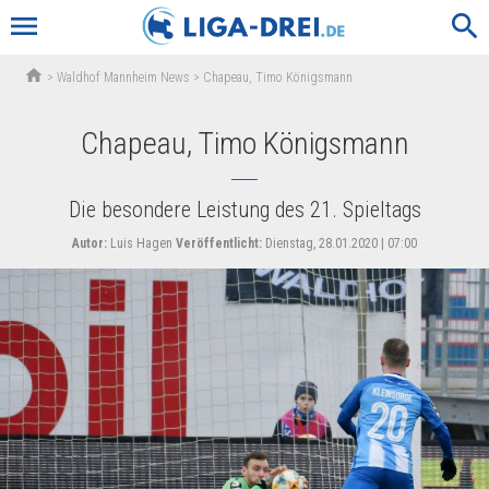
menu
search
home
>
Waldhof Mannheim News
>
Chapeau, Timo Königsmann
Chapeau, Timo Königsmann
Die besondere Leistung des 21. Spieltags
Autor:
Luis Hagen
Veröffentlicht:
Dienstag, 28.01.2020 | 07:00