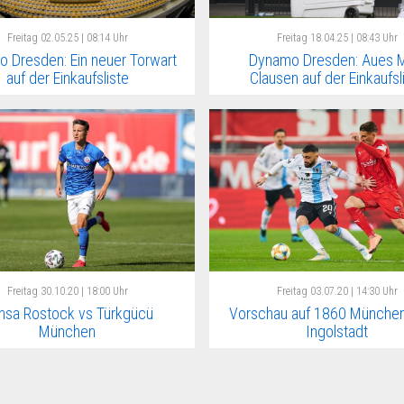
Freitag
02.05.25 | 08:14 Uhr
Freitag
18.04.25 | 08:43 Uhr
 Dresden: Ein neuer Torwart
Dynamo Dresden: Aues M
auf der Einkaufsliste
Clausen auf der Einkaufsl
Freitag
30.10.20 | 18:00 Uhr
Freitag
03.07.20 | 14:30 Uhr
nsa Rostock vs Türkgücü
Vorschau auf 1860 München
München
Ingolstadt