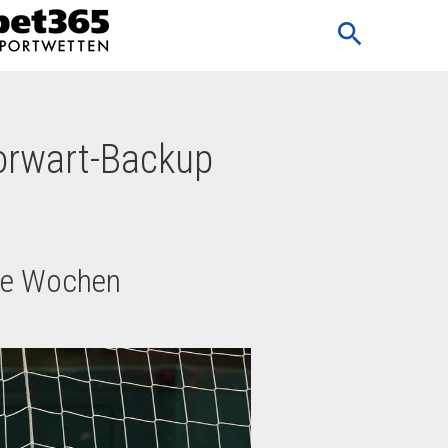
search
orwart-Backup
ere Wochen