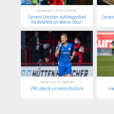
Donnerstag
15.05.25 | 07:43 Uhr
Dynamo Dresden: Aufsteigerduell
Dynamo
mit Bielefeld um Marvin Obuz?
Freitag
15.01.21 | 08:30 Uhr
VfB Lübeck vs Hansa Rostock
Ha