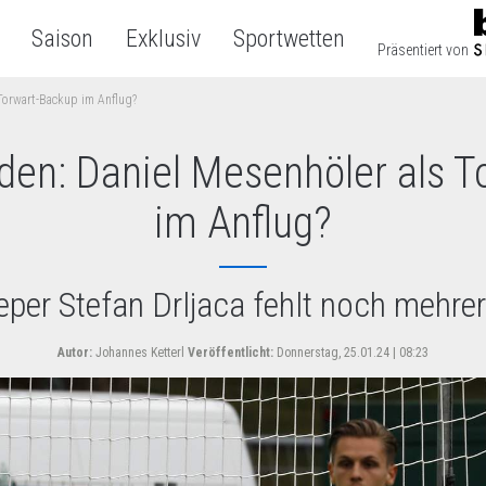
Saison
Exklusiv
Sportwetten
Präsentiert von
Torwart-Backup im Anflug?
en: Daniel Mesenhöler als T
im Anflug?
er Stefan Drljaca fehlt noch mehr
Autor:
Johannes Ketterl
Veröffentlicht:
Donnerstag, 25.01.24 | 08:23