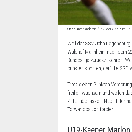
Stand unter anderem für Viktoria Köln im Dr
Weil der SSV Jahn Regensburg b
Waldhof Mannheim nach dem 22. S
Bundesliga zurückzukehren. Wei
punkten konnten, darf die SGD w
Trotz sieben Punkten Vorsprung 
freilich wachsam und wollen d
Zufall überlassen. Nach Inform
Torwartposition forciert.
U19-Keeper Marlon 