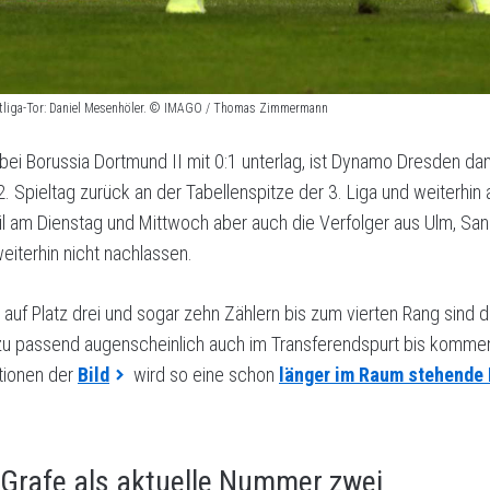
ittliga-Tor: Daniel Mesenhöler. © IMAGO / Thomas Zimmermann
ei Borussia Dortmund II mit 0:1 unterlag, ist Dynamo Dresden dan
pieltag zurück an der Tabellenspitze der 3. Liga und weiterhin 
l am Dienstag und Mittwoch aber auch die Verfolger aus Ulm, Sa
eiterhin nicht nachlassen.
auf Platz drei und sogar zehn Zählern bis zum vierten Rang sind 
azu passend augenscheinlich auch im Transferendspurt bis komm
ationen der
Bild
wird so eine schon
länger im Raum stehende 
Grafe als aktuelle Nummer zwei