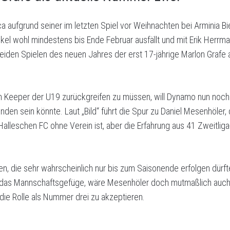
 aufgrund seiner im letzten Spiel vor Weihnachten bei Arminia Biel
l wohl mindestens bis Ende Februar ausfällt und mit Erik Herrman
beiden Spielen des neuen Jahres der erst 17-jährige Marlon Grafe a
den Keeper der U19 zurückgreifen zu müssen, will Dynamo nun noch
nden sein könnte. Laut „Bild“ führt die Spur zu Daniel Mesenhöler
eschen FC ohne Verein ist, aber die Erfahrung aus 41 Zweitliga- 
en, die sehr wahrscheinlich nur bis zum Saisonende erfolgen dürfte
ür das Mannschaftsgefüge, wäre Mesenhöler doch mutmaßlich auch 
l die Rolle als Nummer drei zu akzeptieren.