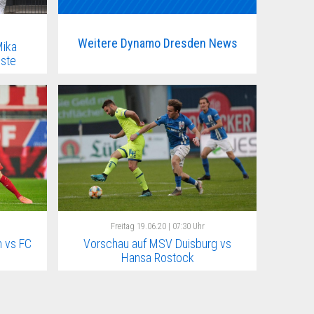
Weitere Dynamo Dresden News
ika
iste
Freitag
19.06.20 | 07:30 Uhr
 vs FC
Vorschau auf MSV Duisburg vs
Hansa Rostock