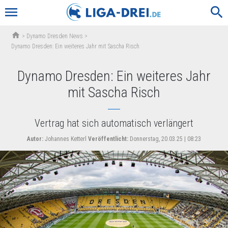
menu
search
home
>
Dynamo Dresden News
>
Dynamo Dresden: Ein weiteres Jahr mit Sascha Risch
Dynamo Dresden: Ein weiteres Jahr
mit Sascha Risch
Vertrag hat sich automatisch verlängert
Autor:
Johannes Ketterl
Veröffentlicht:
Donnerstag, 20.03.25 | 08:23