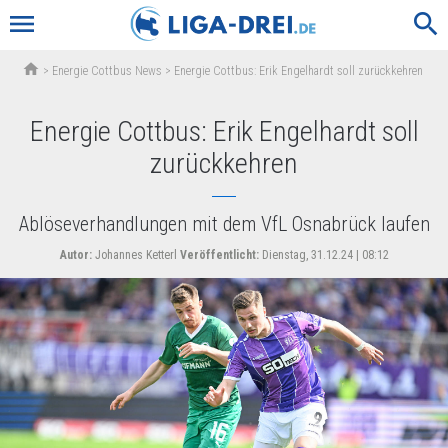
menu
search
home
>
Energie Cottbus News
>
Energie Cottbus: Erik Engelhardt soll zurückkehren
Energie Cottbus: Erik Engelhardt soll
zurückkehren
Ablöseverhandlungen mit dem VfL Osnabrück laufen
Autor:
Johannes Ketterl
Veröffentlicht:
Dienstag, 31.12.24 | 08:12