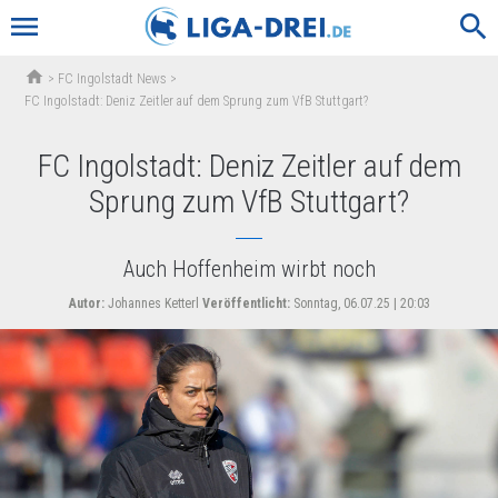
menu
search
home
>
FC Ingolstadt News
>
FC Ingolstadt: Deniz Zeitler auf dem Sprung zum VfB Stuttgart?
FC Ingolstadt: Deniz Zeitler auf dem
Sprung zum VfB Stuttgart?
Auch Hoffenheim wirbt noch
Autor:
Johannes Ketterl
Veröffentlicht:
Sonntag, 06.07.25 | 20:03