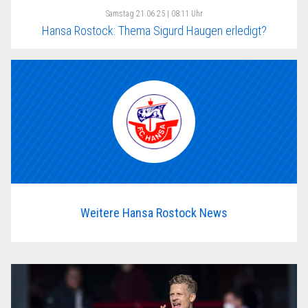
Samstag
21.06.25 | 08:11 Uhr
Hansa Rostock: Thema Sigurd Haugen erledigt?
Weitere Hansa Rostock News