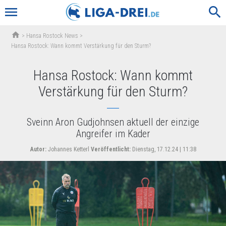
menu
search
home
>
Hansa Rostock News
>
Hansa Rostock: Wann kommt Verstärkung für den Sturm?
Hansa Rostock: Wann kommt
Verstärkung für den Sturm?
Sveinn Aron Gudjohnsen aktuell der einzige
Angreifer im Kader
Autor:
Johannes Ketterl
Veröffentlicht:
Dienstag, 17.12.24 | 11:38