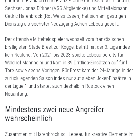
(Eintracht Frankfurt) und Franz Pfanne (Borussia Dortmund II),
Sechser Jonas Dirkner (VSG Altglienicke) und Mittelfeldmann
Cedric Harenbrock (Rot-Weiss Essen) hat sich am gestrigen
Dienstag als sechster Neuzugang Adrien Lebeau gesellt.
Der offensive Mittelfeldspieler wechselt vom französischen
Erstligisten Stade Brest zur Kogge, betritt mit der 3. Liga indes
kein Neuland. Von 2021 bis 2023 spielte Lebeau bereits für
Waldhof Mannheim und kam in 39 Drittliga-Einsätzen auf fünf
Tore sowie sechs Vorlagen. Für Brest kam der 24-Jährige in der
zurückliegenden Saison indes nur auf sieben Joker-Einsätze in
der Ligue 1 und startet auch deshalb in Rostock einen
Neuanfang.
Mindestens zwei neue Angreifer
wahrscheinlich
Zusammen mit Harenbrock soll Lebeau für kreative Elemente im