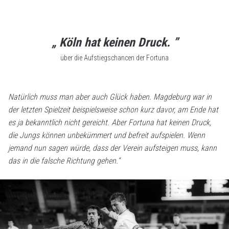
„ Köln hat keinen Druck. ”
über die Aufstiegschancen der Fortuna
Natürlich muss man aber auch Glück haben. Magdeburg war in
der letzten Spielzeit beispielsweise schon kurz davor, am Ende hat
es ja bekanntlich nicht gereicht. Aber Fortuna hat keinen Druck,
die Jungs können unbekümmert und befreit aufspielen. Wenn
jemand nun sagen würde, dass der Verein aufsteigen muss, kann
das in die falsche Richtung gehen.“