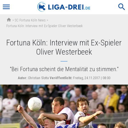
menu
search
home
>
SC Fortuna Köln News
>
Fortuna Köln: Interview mit Ex-Spieler Oliver Westerbeek
Fortuna Köln: Interview mit Ex-Spieler
Oliver Westerbeek
"Bei Fortuna scheint die Mentalität zu stimmen."
Autor:
Christian Slotta
Veröffentlicht:
Freitag, 24.11.2017 | 08:00