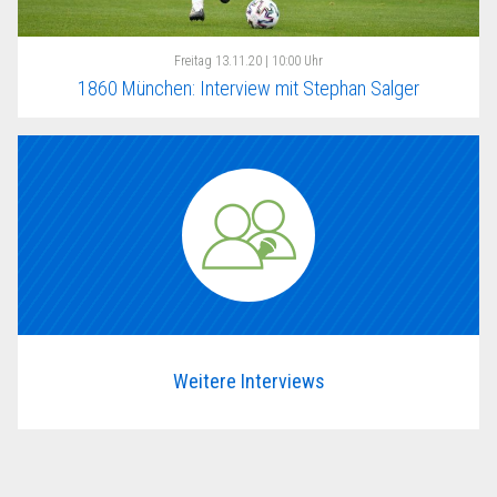
Freitag
13.11.20 | 10:00 Uhr
1860 München: Interview mit Stephan Salger
Weitere Interviews