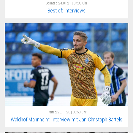
Sonntag
24.01.21 | 07:30 Uhr
Best of: Interviews
Freitag
20.11.20 | 08:53 Uhr
Waldhof Mannheim: Interview mit Jan-Christoph Bartels