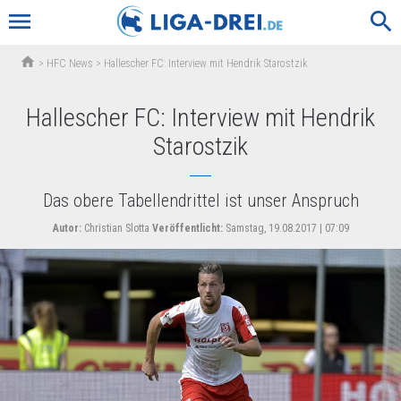
menu
search
home
>
HFC News
>
Hallescher FC: Interview mit Hendrik Starostzik
Hallescher FC: Interview mit Hendrik
Starostzik
Das obere Tabellendrittel ist unser Anspruch
Autor:
Christian Slotta
Veröffentlicht:
Samstag, 19.08.2017 | 07:09