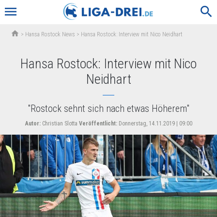
menu
search
home
>
Hansa Rostock News
>
Hansa Rostock: Interview mit Nico Neidhart
Hansa Rostock: Interview mit Nico
Neidhart
"Rostock sehnt sich nach etwas Höherem"
Autor:
Christian Slotta
Veröffentlicht:
Donnerstag, 14.11.2019 | 09:00