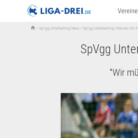
Vereine
home
>
SpVgg Unterhaching News
>
SpVgg Unterhaching: Interview mit A
SpVgg Unter
"Wir mü