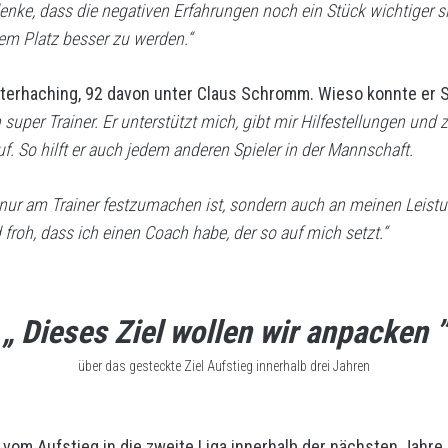
 denke, dass die negativen Erfahrungen noch ein Stück wichtiger
em Platz besser zu werden.“
Unterhaching, 92 davon unter Claus Schromm. Wieso konnte er 
 super Trainer. Er unterstützt mich, gibt mir Hilfestellungen und z
. So hilft er auch jedem anderen Spieler in der Mannschaft.
t nur am Trainer festzumachen ist, sondern auch an meinen Leis
roh, dass ich einen Coach habe, der so auf mich setzt.“
„ Dieses Ziel wollen wir anpacken ”
über das gesteckte Ziel Aufstieg innerhalb drei Jahren
vom Aufstieg in die zweite Liga innerhalb der nächsten Jahre.