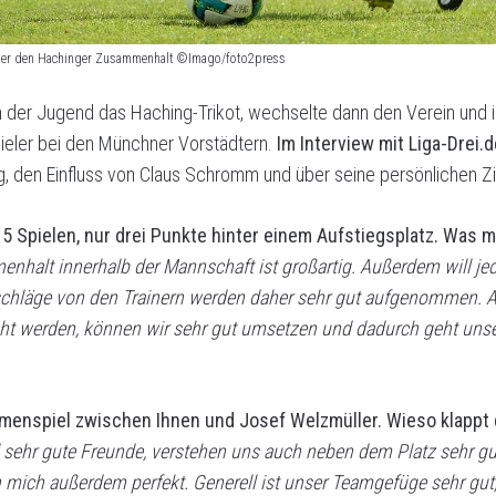
 über den Hachinger Zusammenhalt ©Imago/foto2press
in der Jugend das Haching-Trikot, wechselte dann den Verein und i
ieler bei den Münchner Vorstädtern.
Im Interview mit Liga-Drei.d
, den Einfluss von Claus Schromm und über seine persönlichen Zi
15 Spielen, nur drei Punkte hinter einem Aufstiegsplatz. Was 
nhalt innerhalb der Mannschaft ist großartig. Außerdem will jed
chläge von den Trainern werden daher sehr gut aufgenommen. Au
ht werden, können wir sehr gut umsetzen und dadurch geht unse
mmenspiel zwischen Ihnen und Josef Welzmüller. Wieso klappt 
d sehr gute Freunde, verstehen uns auch neben dem Platz sehr gu
ch mich außerdem perfekt. Generell ist unser Teamgefüge sehr gut,