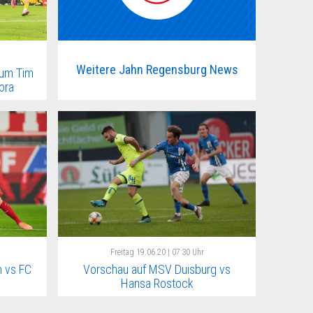
Weitere Jahn Regensburg News
 um Tim
ora
Freitag
19.06.20 | 07:30 Uhr
 vs FC
Vorschau auf MSV Duisburg vs
Hansa Rostock