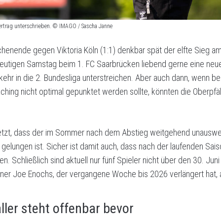
Vertrag unterschrieben. © IMAGO / Sascha Janne
ende gegen Viktoria Köln (1:1) denkbar spät der elfte Sieg am
tigen Samstag beim 1. FC Saarbrücken liebend gerne eine neue 
kehr in die 2. Bundesliga unterstreichen. Aber auch dann, wenn bei
hing nicht optimal gepunktet werden sollte, könnten die Oberpfäl
s jetzt, dass der im Sommer nach dem Abstieg weitgehend unauswe
elungen ist. Sicher ist damit auch, dass nach der laufenden Sa
en. Schließlich sind aktuell nur fünf Spieler nicht über den 30. J
ainer Joe Enochs, der vergangene Woche bis 2026 verlängert hat, 
ller steht offenbar bevor