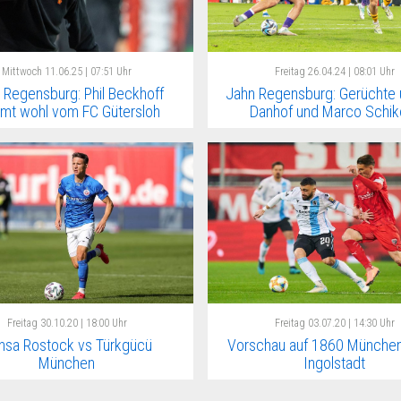
Mittwoch
11.06.25 | 07:51 Uhr
Freitag
26.04.24 | 08:01 Uhr
 Regensburg: Phil Beckhoff
Jahn Regensburg: Gerüchte
mt wohl vom FC Gütersloh
Danhof und Marco Schik
Freitag
30.10.20 | 18:00 Uhr
Freitag
03.07.20 | 14:30 Uhr
nsa Rostock vs Türkgücü
Vorschau auf 1860 München
München
Ingolstadt