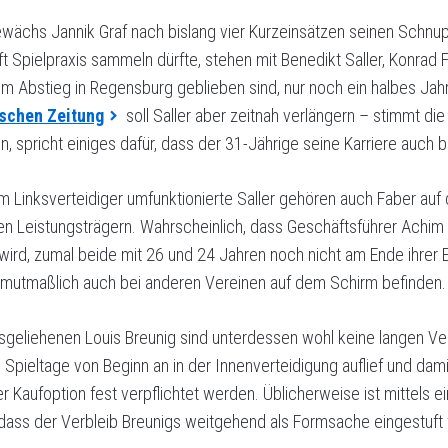
wächs Jannik Graf nach bislang vier Kurzeinsätzen seinen Schnup
t Spielpraxis sammeln dürfte, stehen mit Benedikt Saller, Konrad F
dem Abstieg in Regensburg geblieben sind, nur noch ein halbes Jah
ischen Zeitung
soll Saller aber zeitnah verlängern – stimmt di
en, spricht einiges dafür, dass der 31-Jährige seine Karriere auch
um Linksverteidiger umfunktionierte Saller gehören auch Faber au
 den Leistungsträgern. Wahrscheinlich, dass Geschäftsführer Achim
ird, zumal beide mit 26 und 24 Jahren noch nicht am Ende ihrer 
 mutmaßlich auch bei anderen Vereinen auf dem Schirm befinden.
geliehenen Louis Breunig sind unterdessen wohl keine langen Ver
 Spieltage von Beginn an in der Innenverteidigung auflief und dami
 Kaufoption fest verpflichtet werden. Üblicherweise ist mittels ei
odass der Verbleib Breunigs weitgehend als Formsache eingestuft