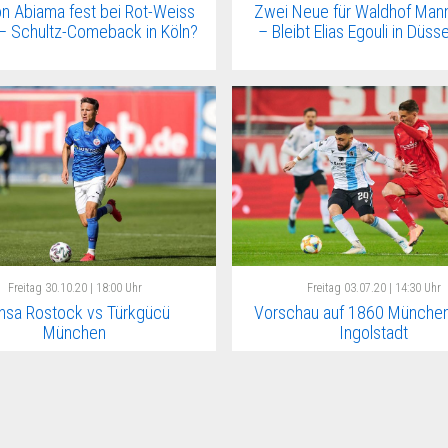
n Abiama fest bei Rot-Weiss
Zwei Neue für Waldhof Man
– Schultz-Comeback in Köln?
– Bleibt Elias Egouli in Düss
Freitag
30.10.20 | 18:00 Uhr
Freitag
03.07.20 | 14:30 Uhr
nsa Rostock vs Türkgücü
Vorschau auf 1860 München
München
Ingolstadt