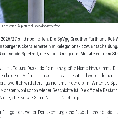
ungen voran. © picture alliance/dpa/Revierfoto
a 2026/27 sind noch offen. Die SpVgg Greuther Fürth und Rot-
rzburger Kickers ermitteln in Relegations- bzw. Entscheidung
e kommende Spielzeit, die schon knapp drei Monate vor dem Sta
, weil mit Fortuna Düsseldorf ein ganz großer Name hinzukommt. D
en längeren Aufenthalt in der Drittklassigkeit und wollen dements
antwortlich wird allerdings nicht mehr der erst im Winter als Sp
n Monaten wohl schon wieder Geschichte ist. Die offizielle Bestät
Sache, ebenso wie Samir Arabi als Nachfolger.
er 3. Liga nicht weiter. Der luxemburgische Fußball-Lehrer bestäti