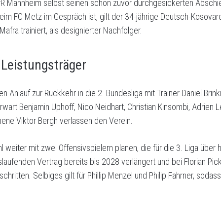
fR Mannheim selbst seinen schon zuvor durchgesickerten Abschi
eim FC Metz im Gespräch ist, gilt der 34-jährige Deutsch-Kosovare
Mafra trainiert, als designierter Nachfolger.
 Leistungsträger
 Anlauf zur Rückkehr in die 2. Bundesliga mit Trainer Daniel Brin
rwart Benjamin Uphoff, Nico Neidhart, Christian Kinsombi, Adrie
hene Viktor Bergh verlassen den Verein.
weiter mit zwei Offensivspielern planen, die für die 3. Liga über
laufenden Vertrag bereits bis 2028 verlängert und bei Florian Pic
ritten. Selbiges gilt für Phillip Menzel und Philip Fahrner, sodas