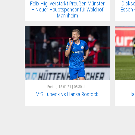
Felix Higl verstärkt Preußen Münster
Dickso
– Neuer Hauptsponsor für Waldhof
Essen 
Mannheim
Freitag
15.01.21 | 08:30 Uhr
VfB Lübeck vs Hansa Rostock
Ha