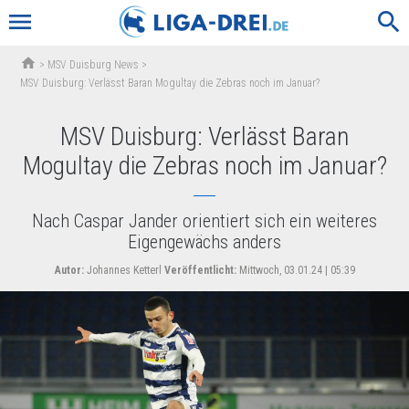
menu
search
home
>
MSV Duisburg News
>
MSV Duisburg: Verlässt Baran Mogultay die Zebras noch im Januar?
MSV Duisburg: Verlässt Baran
Mogultay die Zebras noch im Januar?
Nach Caspar Jander orientiert sich ein weiteres
Eigengewächs anders
Autor:
Johannes Ketterl
Veröffentlicht:
Mittwoch, 03.01.24 | 05:39