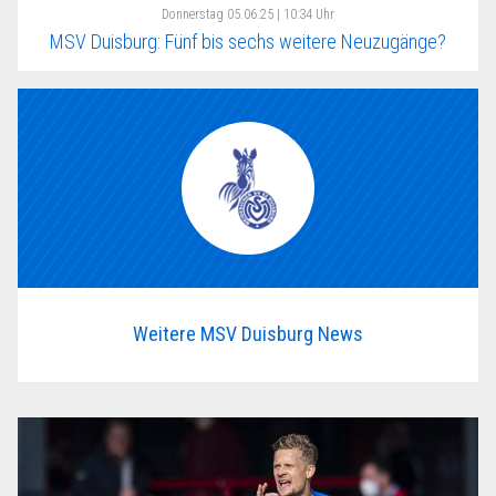
Donnerstag
05.06.25 | 10:34 Uhr
MSV Duisburg: Fünf bis sechs weitere Neuzugänge?
Weitere MSV Duisburg News