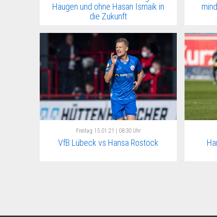
Haugen und ohne Hasan Ismaik in
mind
die Zukunft
Freitag
15.01.21 | 08:30 Uhr
VfB Lübeck vs Hansa Rostock
Ha