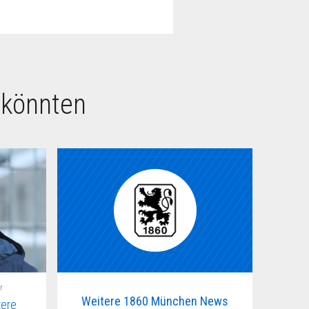
 könnten
r
Weitere 1860 München News
tere