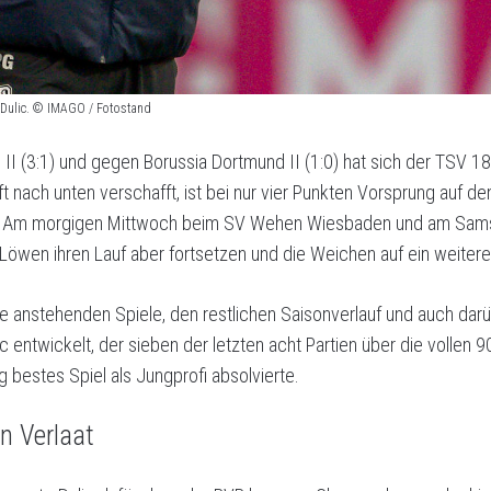
n Dulic. © IMAGO / Fotostand
II (3:1) und gegen Borussia Dortmund II (1:0) hat sich der TSV 1
t nach unten verschafft, ist bei nur vier Punkten Vorsprung auf de
g. Am morgigen Mittwoch beim SV Wehen Wiesbaden und am Sams
öwen ihren Lauf aber fortsetzen und die Weichen auf ein weiteres 
e anstehenden Spiele, den restlichen Saisonverlauf und auch darüb
ntwickelt, der sieben der letzten acht Partien über die vollen 
 bestes Spiel als Jungprofi absolvierte.
n Verlaat