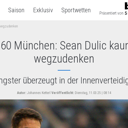
Saison
Exklusiv
Sportwetten
Präsentiert von
 wegzudenken
60 München: Sean Dulic ka
wegzudenken
gster überzeugt in der Innenverteid
Autor:
Johannes Ketterl
Veröffentlicht:
Dienstag, 11.03.25 | 08:14