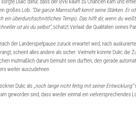
t sorgte Dulic dafür, dass der BVB kaum zu Chancen kam und erhie
in großes Lob:
“Die ganze Mannschaft kennt seine Stärken. Er ist
h ein überdurchschnittliches Tempo. Das hilft dir, wenn du weißt
hneller ist als du selbst“
, schätzt Verlaat die Qualitäten seines 
 nach der Länderspielpause zurück erwartet wird, nach auskurierte
rängt, scheint alles andere als sicher. Vielmehr könnte Dulic die 
ichen mutmaßlich darum bemüht sein dürften, den gerade automat
ers weiter auszudehnen.
Glöckner Dulic als
„noch lange nicht fertig mit seiner Entwicklung“
s
sam geworden sind, dass wieder einmal ein vielversprechendes L