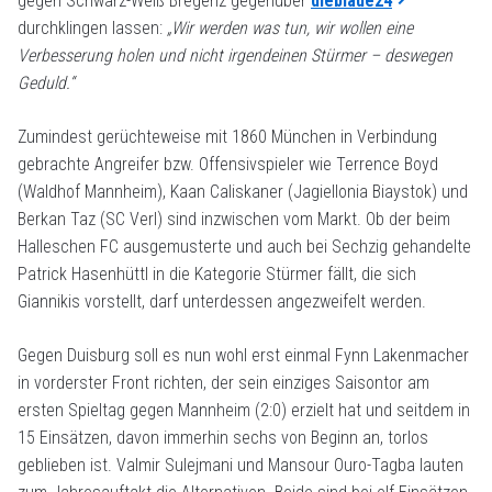
gegen Schwarz-Weiß Bregenz gegenüber
dieblaue24
durchklingen lassen:
„Wir werden was tun, wir wollen eine
Verbesserung holen und nicht irgendeinen Stürmer – deswegen
Geduld.“
Zumindest gerüchteweise mit 1860 München in Verbindung
gebrachte Angreifer bzw. Offensivspieler wie Terrence Boyd
(Waldhof Mannheim), Kaan Caliskaner (Jagiellonia Biaystok) und
Berkan Taz (SC Verl) sind inzwischen vom Markt. Ob der beim
Halleschen FC ausgemusterte und auch bei Sechzig gehandelte
Patrick Hasenhüttl in die Kategorie Stürmer fällt, die sich
Giannikis vorstellt, darf unterdessen angezweifelt werden.
Gegen Duisburg soll es nun wohl erst einmal Fynn Lakenmacher
in vorderster Front richten, der sein einziges Saisontor am
ersten Spieltag gegen Mannheim (2:0) erzielt hat und seitdem in
15 Einsätzen, davon immerhin sechs von Beginn an, torlos
geblieben ist. Valmir Sulejmani und Mansour Ouro-Tagba lauten