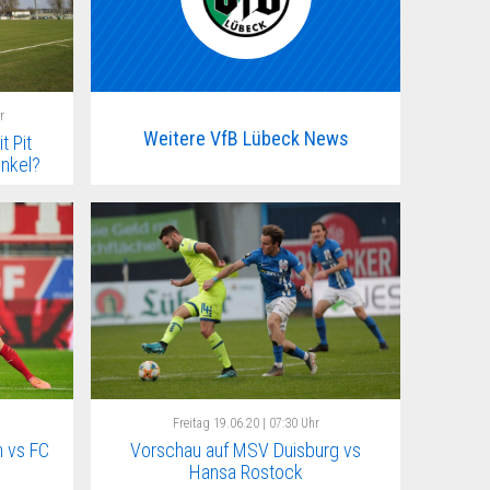
r
Weitere VfB Lübeck News
t Pit
nkel?
Freitag
19.06.20 | 07:30 Uhr
 vs FC
Vorschau auf MSV Duisburg vs
Hansa Rostock