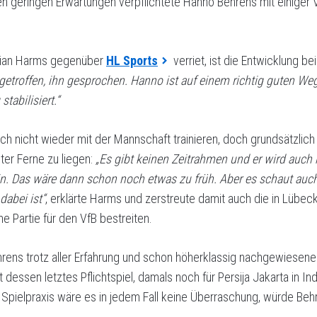
 geringen Erwartungen verpflichtete Hanno Behrens mit einiger
tian Harms gegenüber
HL Sports
verriet, ist die Entwicklung be
getroffen, ihn gesprochen. Hanno ist auf einem richtig guten Weg,
stabilisiert.“
och nicht wieder mit der Mannschaft trainieren, doch grundsätzli
iter Ferne zu liegen:
„Es gibt keinen Zeitrahmen und er wird auch 
in. Das wäre dann schon noch etwas zu früh. Aber es schaut auch
dabei ist“
, erklärte Harms und zerstreute damit auch die in Lübe
 Partie für den VfB bestreiten.
ehrens trotz aller Erfahrung und schon höherklassig nachgewiesene
rt dessen letztes Pflichtspiel, damals noch für Persija Jakarta in I
pielpraxis wäre es in jedem Fall keine Überraschung, würde Beh