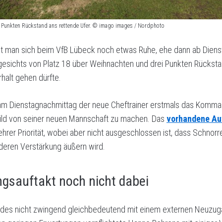
ei Punkten Rückstand ans rettende Ufer. © imago images / Nordphoto
nt man sich beim VfB Lübeck noch etwas Ruhe, ehe dann ab Dienst
ngesichts von Platz 18 über Weihnachten und drei Punkten Rücksta
halt gehen dürfte.
 am Dienstagnachmittag der neue Cheftrainer erstmals das Komm
n Bild von seiner neuen Mannschaft zu machen. Das
vorhandene Au
Lehrer Priorität, wobei aber nicht ausgeschlossen ist, dass Schno
deren Verstärkung äußern wird.
ngsauftakt noch nicht dabei
ndes nicht zwingend gleichbedeutend mit einem externen Neuzuga