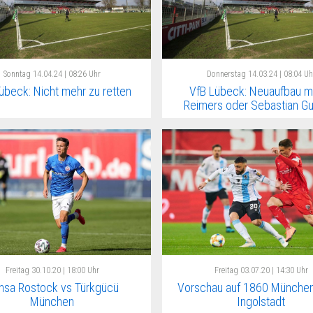
Sonntag
14.04.24 | 08:26 Uhr
Donnerstag
14.03.24 | 08:04 Uh
übeck: Nicht mehr zu retten
VfB Lübeck: Neuaufbau mi
Reimers oder Sebastian Gu
Freitag
30.10.20 | 18:00 Uhr
Freitag
03.07.20 | 14:30 Uhr
nsa Rostock vs Türkgücü
Vorschau auf 1860 München
München
Ingolstadt