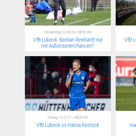
Donnerstag
25.04.24 | 08:30 Uhr
VfB Lübeck: Bastian Reinhardt nur
VfB L
mit Außenseiterchancen?
Freitag
15.01.21 | 08:30 Uhr
VfB Lübeck vs Hansa Rostock
Ha