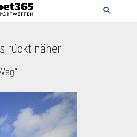
search
 rückt näher
 Weg"