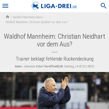
menu
search
home
>
Waldhof Mannheim News
>
Waldhof Mannheim: Christian Neidhart vor dem Aus?
Waldhof Mannheim: Christian Neidhart
vor dem Aus?
Trainer beklagt fehlende Rückendeckung
Autor:
Johannes Ketterl
Veröffentlicht:
Sonntag, 14.05.23 | 08:23