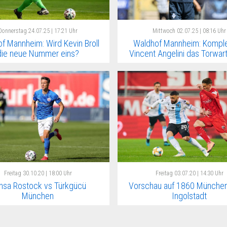
Donnerstag
24.07.25 | 17:21 Uhr
Mittwoch
02.07.25 | 08:16 Uhr
f Mannheim: Wird Kevin Broll
Waldhof Mannheim: Komplet
die neue Nummer eins?
Vincent Angelini das Torwa
Freitag
30.10.20 | 18:00 Uhr
Freitag
03.07.20 | 14:30 Uhr
nsa Rostock vs Türkgücü
Vorschau auf 1860 München
München
Ingolstadt