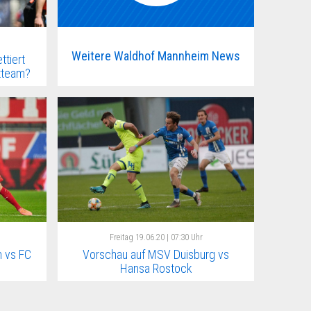
Weitere Waldhof Mannheim News
tiert
rtteam?
Freitag
19.06.20 | 07:30 Uhr
 vs FC
Vorschau auf MSV Duisburg vs
Hansa Rostock