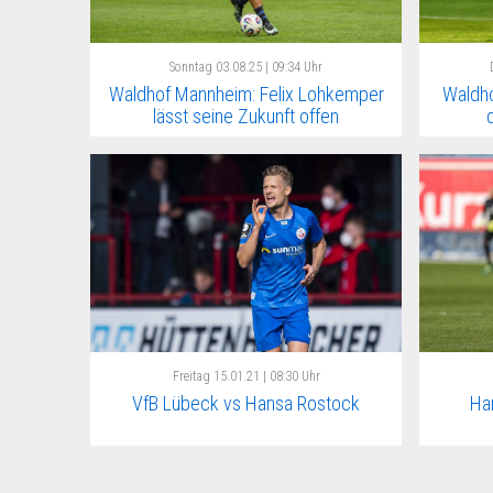
Sonntag
03.08.25 | 09:34 Uhr
Waldhof Mannheim: Felix Lohkemper
Waldho
lässt seine Zukunft offen
Freitag
15.01.21 | 08:30 Uhr
VfB Lübeck vs Hansa Rostock
Ha