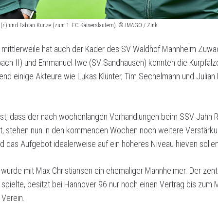
 (r.) und Fabian Kunze (zum 1. FC Kaiserslautern). © IMAGO / Zink
h mittlerweile hat auch der Kader des SV Waldhof Mannheim Zuwac
bach II) und Emmanuel Iwe (SV Sandhausen) konnten die Kurpfälze
nd einige Akteure wie Lukas Klünter, Tim Sechelmann und Julian
ist, dass der nach wochenlangen Verhandlungen beim SSV Jahn R
bt, stehen nun in den kommenden Wochen noch weitere Verstärku
nd das Aufgebot idealerweise auf ein höheres Niveau hieven sollen
 würde mit Max Christiansen ein ehemaliger Mannheimer. Der zentral
spielte, besitzt bei Hannover 96 nur noch einen Vertrag bis zum
 Verein.