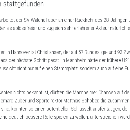
n stattgefunden
arbeitet der SV Waldhof aber an einer Rückkehr des 28-Jährigen 
der als ablösefreier und zugleich sehr erfahrener Akteur natürlic
 in Hannover ist Christiansen, der auf 57 Bundesliga- und 93 Zwe
 dass der nächste Schritt passt. In Mannheim hätte der frühere U21
ussicht nicht nur auf einen Stammplatz, sondern auch auf eine Füh
senten nichts bekannt ist, dürften die Mannheimer Chancen auf de
Gerhard Zuber und Sportdirektor Matthias Schober, die zusammen
 sind, könnten so einen potentiellen Schlüsseltransfer tätigen, d
ne deutlich bessere Rolle spielen zu wollen, unterstreichen würd