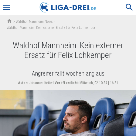
menu
search
home
>
Waldhof Mannheim News
>
Waldhof Mannheim: Kein externer Ersatz für Felix Lohkemper
Waldhof Mannheim: Kein externer
Ersatz für Felix Lohkemper
Angreifer fällt wochenlang aus
Autor:
Johannes Ketterl
Veröffentlicht:
Mittwoch, 02.10.24 | 16:21