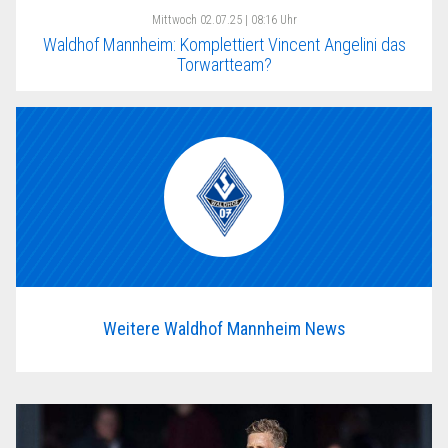
Mittwoch
02.07.25 | 08:16 Uhr
Waldhof Mannheim: Komplettiert Vincent Angelini das
Torwartteam?
Weitere Waldhof Mannheim News