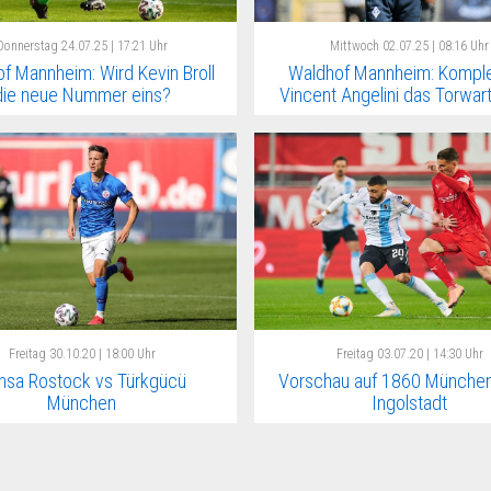
Donnerstag
24.07.25 | 17:21 Uhr
Mittwoch
02.07.25 | 08:16 Uhr
f Mannheim: Wird Kevin Broll
Waldhof Mannheim: Komplet
die neue Nummer eins?
Vincent Angelini das Torwa
Freitag
30.10.20 | 18:00 Uhr
Freitag
03.07.20 | 14:30 Uhr
nsa Rostock vs Türkgücü
Vorschau auf 1860 München
München
Ingolstadt