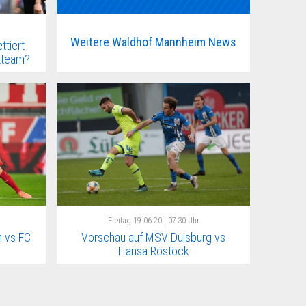
Weitere Waldhof Mannheim News
tiert
rtteam?
Freitag
19.06.20 | 07:30 Uhr
 vs FC
Vorschau auf MSV Duisburg vs
Hansa Rostock