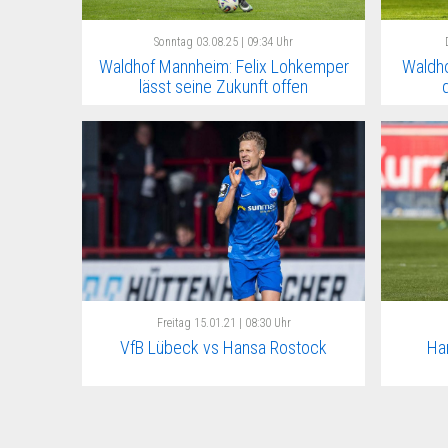
Sonntag
03.08.25 | 09:34 Uhr
Waldhof Mannheim: Felix Lohkemper
Waldho
lässt seine Zukunft offen
Freitag
15.01.21 | 08:30 Uhr
VfB Lübeck vs Hansa Rostock
Ha