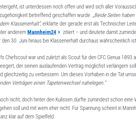
ergeht, ist unterdessen noch offen und wird sich aller Voraussic
enzugehörigkeit betreffend geschaffen wurde.
„Beide Seiten haben B
 dem Klassenerhalt“
, erklärte der gerade erst als Technischer Le
unter anderem
Mannheim24
zitiert – und deutete damit zumind
en 30. Juni hinaus bei Klassenerhalt durchaus wahrscheinlich ist
fs Chefscout war und zuletzt als Scout für den CFC Genua 1893 ar
egert, der seinen auslaufenden Vertrag möglichst verlängern soll. 
nd gleichzeitig zu verbessern. Um dieses Vorhaben in die Tat umse
fenden Verträgen einen Tapetenwechsel nahelegen.“
noch nicht, doch hinter den Kulissen dürfte zumindest schon ein
 gehen soll und mit wem eher nicht. Für Spannung scheint in Mann
nz klar auf dem Spielfeld.