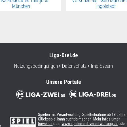
nsa Rostock vs Türkgücü
Vorschau auf 1860 München
München
Ingolstadt
Liga-Drei.de
Nutzungsbedingungen
Datenschutz
Impressum
Unsere Portale
Spielen mit Verantwortung. Spielteilnahme ab 18 Jahren
Glücksspiel kann süchtig machen. Mehr Infos unter:
buwei.de
oder
www.spielen-mit-verantwortung.de
oder 
b