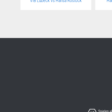
VfB Lübeck vs Hansa Rostock
Ha
Spielen a