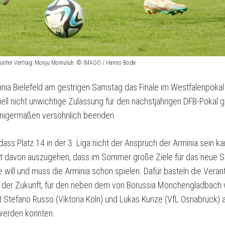
er unter Vertrag: Monju Momuluh .© IMAGO / Hanno Bode
nia Bielefeld am gestrigen Samstag das Finale im Westfalenpokal
iell nicht unwichtige Zulassung für den nächstjährigen DFB-Pokal g
inigermaßen versöhnlich beenden.
 dass Platz 14 in der 3. Liga nicht der Anspruch der Arminia sein k
icht davon auszugehen, dass im Sommer große Ziele für das neue 
e will und muss die Arminia schon spielen. Dafür basteln die Vera
der Zukunft, für den neben dem von Borussia Mönchengladbach w
Stefano Russo (Viktoria Köln) und Lukas Kunze (VfL Osnabrück)
erden konnten.