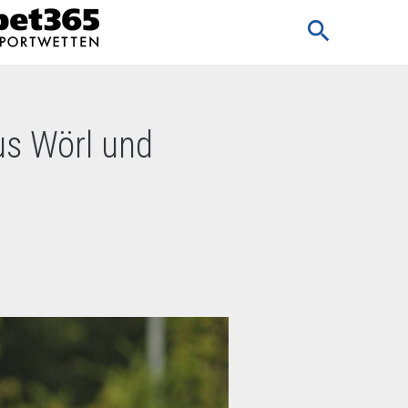
search
us Wörl und