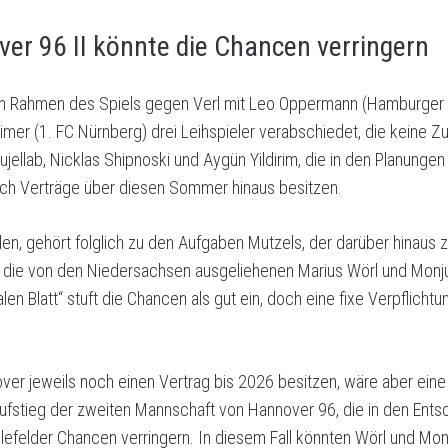
er 96 II könnte die Chancen verringern
im Rahmen des Spiels gegen Verl mit Leo Oppermann (Hamburger S
er (1. FC Nürnberg) drei Leihspieler verabschiedet, die keine Zu
ujellab, Nicklas Shipnoski und Aygün Yildirim, die in den Planungen
noch Verträge über diesen Sommer hinaus besitzen.
den, gehört folglich zu den Aufgaben Mutzels, der darüber hinaus
 die von den Niedersachsen ausgeliehenen Marius Wörl und Monju
en Blatt“ stuft die Chancen als gut ein, doch eine fixe Verpflichtu
ver jeweils noch einen Vertrag bis 2026 besitzen, wäre aber eine
Aufstieg der zweiten Mannschaft von Hannover 96, die in den Ents
Bielefelder Chancen verringern. In diesem Fall könnten Wörl und Mo