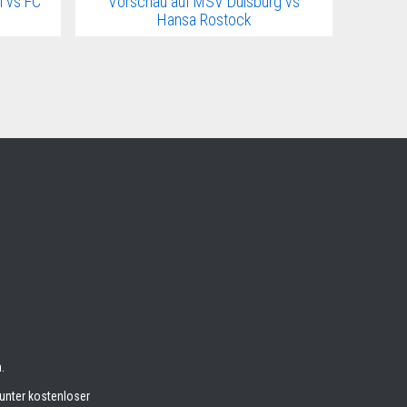
 vs FC
Vorschau auf MSV Duisburg vs
Hansa Rostock
.
unter kostenloser