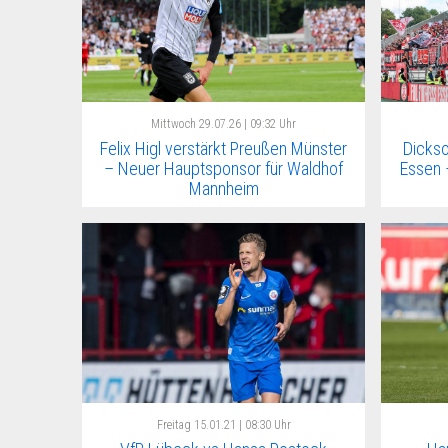
Mittwoch
29.07.26 | 09:32 Uhr
Felix Higl verstärkt Preußen Münster
Dickso
– Neuer Hauptsponsor für Waldhof
Essen 
Mannheim
Freitag
15.01.21 | 08:30 Uhr