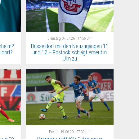
Dienstag
07.07.26 | 14:56 Uhr
nheim?
Düsseldorf mit den Neuzugängen 11
eldorf?
und 12 – Rostock schlägt erneut in
Ulm zu
Freitag
19.06.20 | 07:30 Uhr