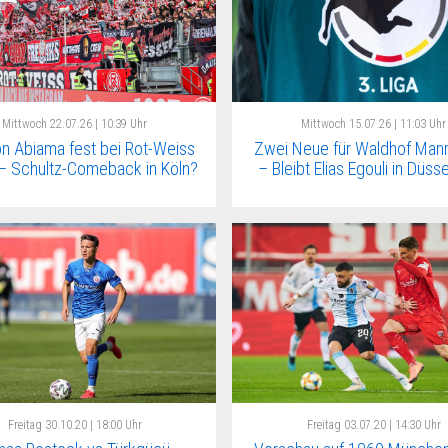
Mittwoch
22.07.26 | 10:39 Uhr
Mittwoch
15.07.26 | 11:03 Uhr
n Abiama fest bei Rot-Weiss
Zwei Neue für Waldhof Man
– Schultz-Comeback in Köln?
– Bleibt Elias Egouli in Düss
Freitag
30.10.20 | 18:00 Uhr
Freitag
03.07.20 | 14:30 Uhr