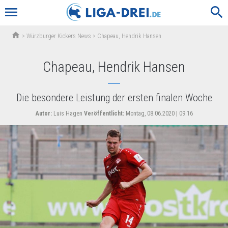
menu
search
home
>
Würzburger Kickers News
>
Chapeau, Hendrik Hansen
Chapeau, Hendrik Hansen
Die besondere Leistung der ersten finalen Woche
Autor:
Luis Hagen
Veröffentlicht:
Montag, 08.06.2020 | 09:16