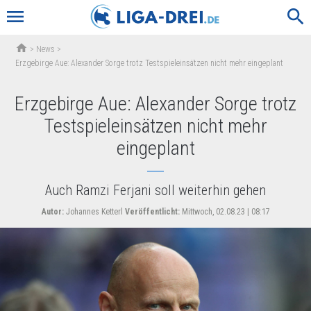
menu
search
home
>
News
>
Erzgebirge Aue: Alexander Sorge trotz Testspieleinsätzen nicht mehr eingeplant
Erzgebirge Aue: Alexander Sorge trotz
Testspieleinsätzen nicht mehr
eingeplant
Auch Ramzi Ferjani soll weiterhin gehen
Autor:
Johannes Ketterl
Veröffentlicht:
Mittwoch, 02.08.23 | 08:17