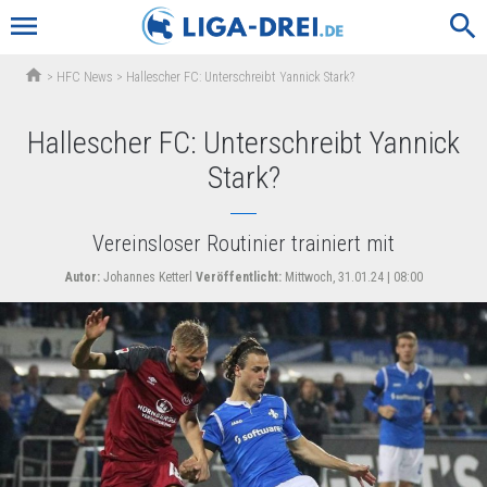
menu
search
home
>
HFC News
>
Hallescher FC: Unterschreibt Yannick Stark?
Hallescher FC: Unterschreibt Yannick
Stark?
Vereinsloser Routinier trainiert mit
Autor:
Johannes Ketterl
Veröffentlicht:
Mittwoch, 31.01.24 | 08:00