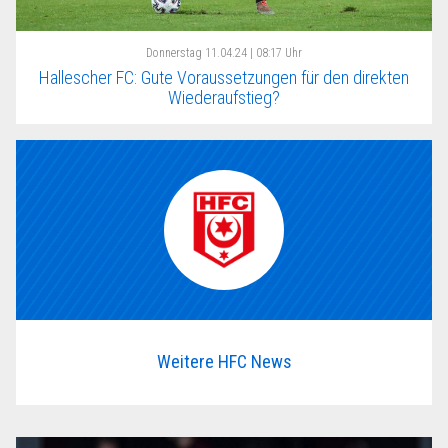
Donnerstag
11.04.24 | 08:17 Uhr
Hallescher FC: Gute Voraussetzungen für den direkten
Wiederaufstieg?
Weitere HFC News