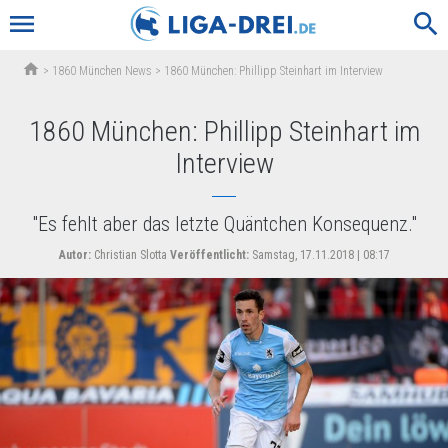
menu
search
home
>
1860 München News
>
1860 München: Phillipp Steinhart im Interview
1860 München: Phillipp Steinhart im
Interview
"Es fehlt aber das letzte Quäntchen Konsequenz."
Autor:
Christian Slotta
Veröffentlicht:
Samstag, 17.11.2018 | 08:17