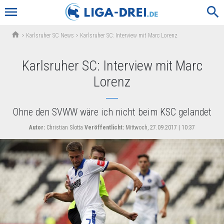
menu
search
home
>
Karlsruher SC News
>
Karlsruher SC: Interview mit Marc Lorenz
Karlsruher SC: Interview mit Marc
Lorenz
Ohne den SVWW wäre ich nicht beim KSC gelandet
Autor:
Christian Slotta
Veröffentlicht:
Mittwoch, 27.09.2017 | 10:37