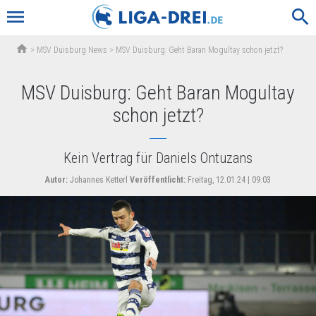
menu
search
home
>
MSV Duisburg News
>
MSV Duisburg: Geht Baran Mogultay schon jetzt?
MSV Duisburg: Geht Baran Mogultay
schon jetzt?
Kein Vertrag für Daniels Ontuzans
Autor:
Johannes Ketterl
Veröffentlicht:
Freitag, 12.01.24 | 09:03