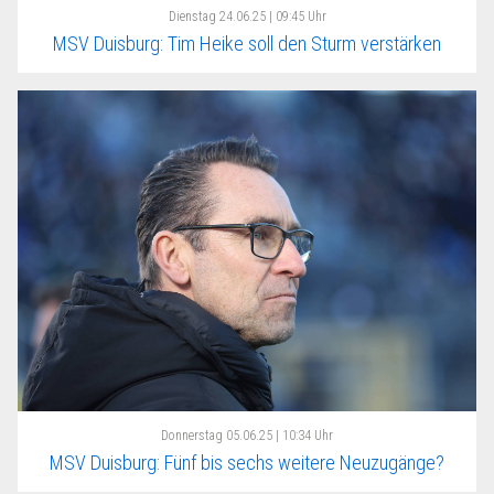
Dienstag
24.06.25 | 09:45 Uhr
MSV Duisburg: Tim Heike soll den Sturm verstärken
Donnerstag
05.06.25 | 10:34 Uhr
MSV Duisburg: Fünf bis sechs weitere Neuzugänge?