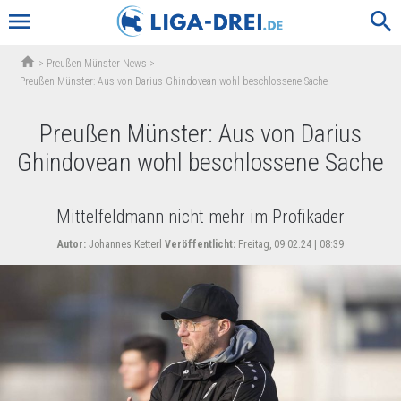
menu
search
home
>
Preußen Münster News
>
Preußen Münster: Aus von Darius Ghindovean wohl beschlossene Sache
Preußen Münster: Aus von Darius
Ghindovean wohl beschlossene Sache
Mittelfeldmann nicht mehr im Profikader
Autor:
Johannes Ketterl
Veröffentlicht:
Freitag, 09.02.24 | 08:39