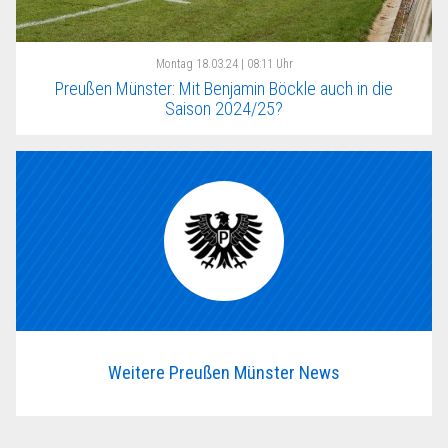
Montag
18.03.24 | 08:11 Uhr
Preußen Münster: Mit Benjamin Böckle auch in die
Saison 2024/25?
Weitere Preußen Münster News