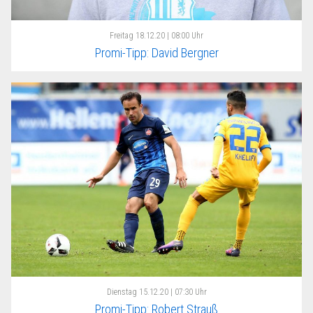
Freitag
18.12.20 | 08:00 Uhr
Promi-Tipp: David Bergner
Dienstag
15.12.20 | 07:30 Uhr
Promi-Tipp: Robert Strauß