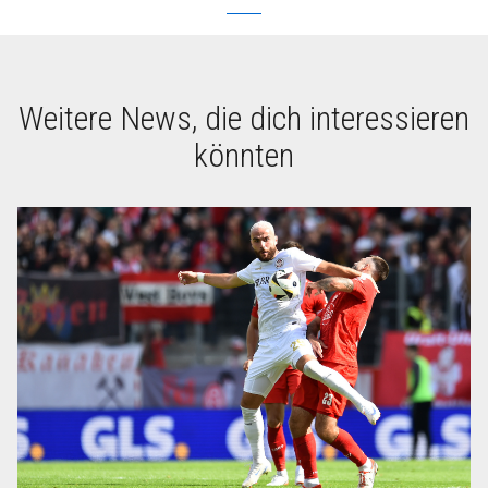
Weitere News, die dich interessieren
könnten