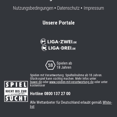
Nutzungsbedingungen
Datenschutz
Impressum
Unsere Portale
Spielen ab
18 Jahren
Spielen mit Verantwortung. Spielteilnahme ab 18 Jahren.
Glücksspiel kann süchtig machen. Mehr Infos unter:
buwei.de
oder
www.spielen-mit-verantwortung.de
oder unter
kostenloser
Hotline 0800 137 27 00
Alle Wettanbieter für Deutschland erlaubt gemäß
White-
list