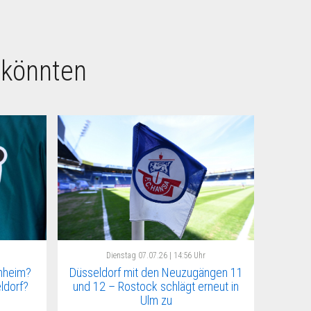
 könnten
Dienstag
07.07.26 | 14:56 Uhr
nheim?
Düsseldorf mit den Neuzugängen 11
eldorf?
und 12 – Rostock schlägt erneut in
Ulm zu