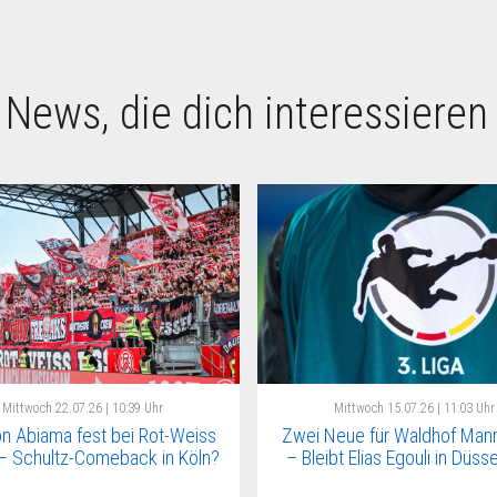
 News, die dich interessieren
Mittwoch
22.07.26 | 10:39 Uhr
Mittwoch
15.07.26 | 11:03 Uhr
n Abiama fest bei Rot-Weiss
Zwei Neue für Waldhof Man
– Schultz-Comeback in Köln?
– Bleibt Elias Egouli in Düss