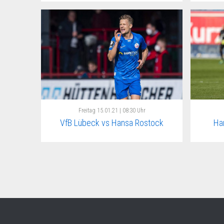
Freitag
15.01.21 | 08:30 Uhr
VfB Lübeck vs Hansa Rostock
Ha