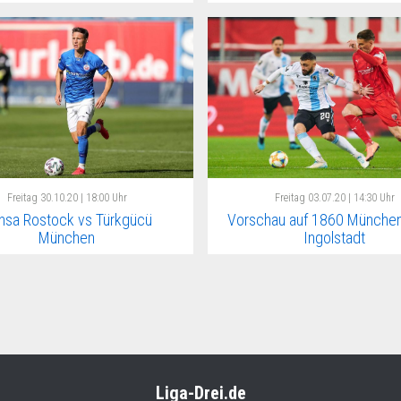
Freitag
30.10.20 | 18:00 Uhr
Freitag
03.07.20 | 14:30 Uhr
nsa Rostock vs Türkgücü
Vorschau auf 1860 München
München
Ingolstadt
Liga-Drei.de