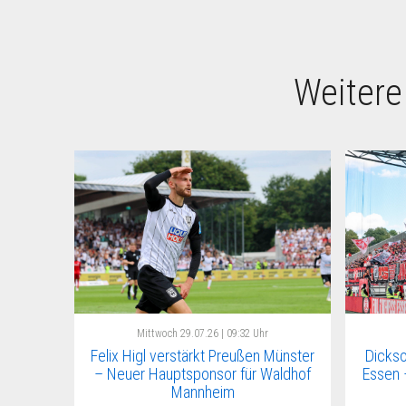
Weitere
Mittwoch
29.07.26 | 09:32 Uhr
Felix Higl verstärkt Preußen Münster
Dickso
– Neuer Hauptsponsor für Waldhof
Essen 
Mannheim