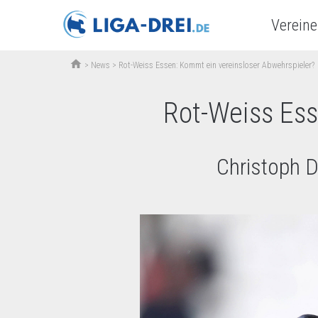
Vereine
home
>
News
>
Rot-Weiss Essen: Kommt ein vereinsloser Abwehrspieler?
Rot-Weiss Ess
Christoph D