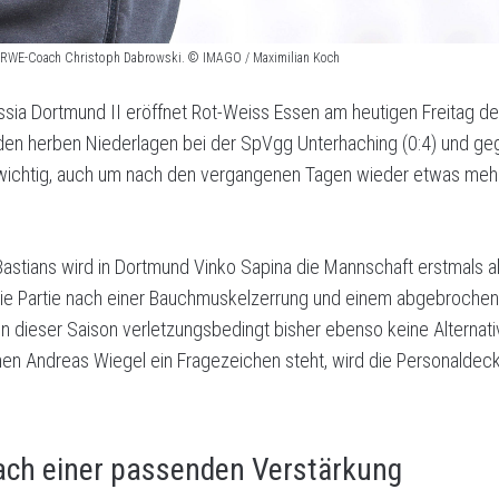
h: RWE-Coach Christoph Dabrowski. © IMAGO / Maximilian Koch
sia Dortmund II eröffnet Rot-Weiss Essen am heutigen Freitag den 
den herben Niederlagen bei der SpVgg Unterhaching (0:4) und geg
m wichtig, auch um nach den vergangenen Tagen wieder etwas mehr
Bastians wird in Dortmund Vinko Sapina die Mannschaft erstmals al
n die Partie nach einer Bauchmuskelzerrung und einem abgebroche
in dieser Saison verletzungsbedingt bisher ebenso keine Alternat
enen
Andreas Wiegel ein Fragezeichen steht, wird die Personaldec
ach einer passenden Verstärkung