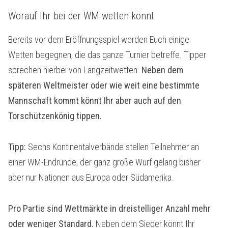
Worauf Ihr bei der WM wetten könnt
Bereits vor dem Eröffnungsspiel werden Euch einige
Wetten begegnen, die das ganze Turnier betreffe. Tipper
sprechen hierbei von Langzeitwetten.
Neben dem
späteren Weltmeister oder wie weit eine bestimmte
Mannschaft kommt könnt Ihr aber auch auf den
Torschützenkönig tippen.
Tipp:
Sechs Kontinentalverbände stellen Teilnehmer an
einer WM-Endrunde, der ganz große Wurf gelang bisher
aber nur Nationen aus Europa oder Südamerika.
Pro Partie sind Wettmärkte in dreistelliger Anzahl mehr
oder weniger Standard.
Neben dem Sieger könnt Ihr