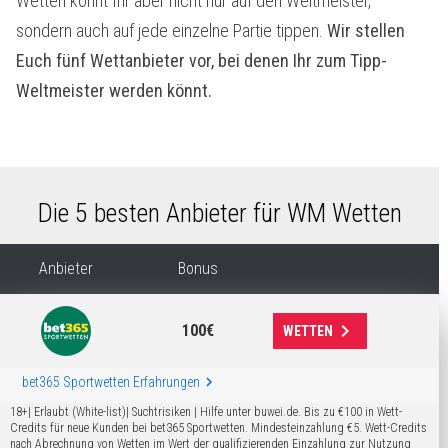
Wetten könnt Ihr aber nicht nur auf den Weltmeister,
sondern auch auf jede einzelne Partie tippen.
Wir stellen
Euch fünf Wettanbieter vor, bei denen Ihr zum Tipp-
Weltmeister werden könnt.
Die 5 besten Anbieter für WM Wetten
Anbieter
Bonus
keyboard_arrow_right
100€
WETTEN
keyboard_arrow_right
bet365 Sportwetten Erfahrungen
18+| Erlaubt (White-list)| Suchtrisiken | Hilfe unter buwei.de. Bis zu €100 in Wett-
Credits für neue Kunden bei bet365 Sportwetten. Mindesteinzahlung €5. Wett-Credits
nach Abrechnung von Wetten im Wert der qualifizierenden Einzahlung zur Nutzung