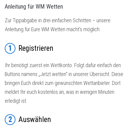
Anleitung für WM Wetten
Zur Tippabgabe in drei einfachen Schritten – unsere
Anleitung für Eure WM Wetten macht’s möglich:
1
Registrieren
Ihr benötigt zuerst ein Wettkonto. Folgt dafür einfach den
Buttons namens „Jetzt wetten“ in unserer Übersicht. Diese
bringen Euch direkt zum gewünschten Wettanbieter. Dort
meldet Ihr euch kostenlos an, was in wenigen Minuten
erledigt ist.
2
Auswählen