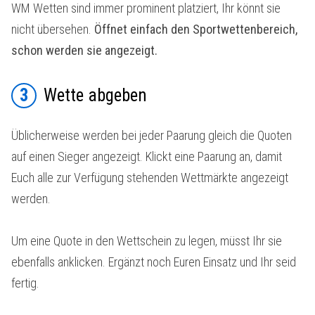
WM Wetten sind immer prominent platziert, Ihr könnt sie
nicht übersehen.
Öffnet einfach den Sportwettenbereich,
schon werden sie angezeigt.
3
Wette abgeben
Üblicherweise werden bei jeder Paarung gleich die Quoten
auf einen Sieger angezeigt. Klickt eine Paarung an, damit
Euch alle zur Verfügung stehenden Wettmärkte angezeigt
werden.
Um eine Quote in den Wettschein zu legen, müsst Ihr sie
ebenfalls anklicken. Ergänzt noch Euren Einsatz und Ihr seid
fertig.