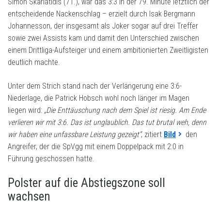
Simon Skarlatidis (71.), war das 3:3 in der 79. Minute letztlich der
entscheidende Nackenschlag – erzielt durch Isak Bergmann
Johannesson, der insgesamt als Joker sogar auf drei Treffer
sowie zwei Assists kam und damit den Unterschied zwischen
einem Drittliga-Aufsteiger und einem ambitionierten Zweitligisten
deutlich machte.
Unter dem Strich stand nach der Verlängerung eine 3:6-
Niederlage, die Patrick Hobsch wohl noch länger im Magen
liegen wird:
„Die Enttäuschung nach dem Spiel ist riesig. Am Ende
verlieren wir mit 3:6. Das ist unglaublich. Das tut brutal weh, denn
wir haben eine unfassbare Leistung gezeigt“
, zitiert
Bild
den
Angreifer, der die SpVgg mit einem Doppelpack mit 2:0 in
Führung geschossen hatte.
Polster auf die Abstiegszone soll
wachsen