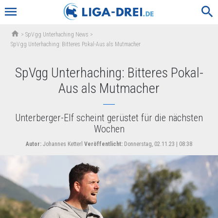
menu
search
home
>
SpVgg Unterhaching News
>
SpVgg Unterhaching: Bitteres Pokal-Aus als Mutmacher
SpVgg Unterhaching: Bitteres Pokal-
Aus als Mutmacher
Unterberger-Elf scheint gerüstet für die nächsten
Wochen
Autor:
Johannes Ketterl
Veröffentlicht:
Donnerstag, 02.11.23 | 08:38