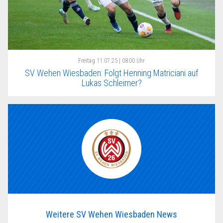
Freitag
11.07.25 | 08:00 Uhr
SV Wehen Wiesbaden: Folgt Henning Matriciani auf
Lukas Schleimer?
Weitere SV Wehen Wiesbaden News