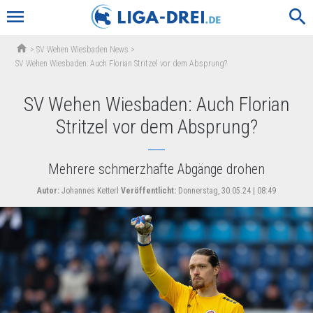
menu
search
home
>
SV Wehen Wiesbaden News
>
SV Wehen Wiesbaden: Auch Florian Stritzel vor dem Absprung?
SV Wehen Wiesbaden: Auch Florian
Stritzel vor dem Absprung?
Mehrere schmerzhafte Abgänge drohen
Autor:
Johannes Ketterl
Veröffentlicht:
Donnerstag, 30.05.24 | 08:49