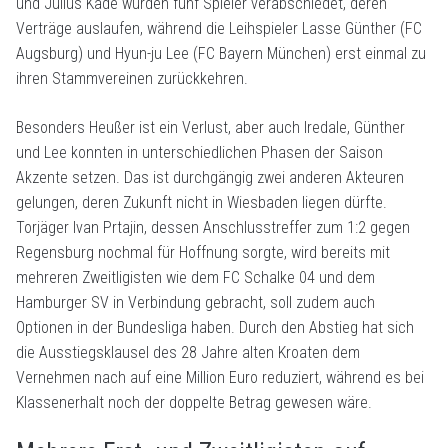
und Julius Kade wurden fünf Spieler verabschiedet, deren
Verträge auslaufen, während die Leihspieler Lasse Günther (FC
Augsburg) und Hyun-ju Lee (FC Bayern München) erst einmal zu
ihren Stammvereinen zurückkehren.
Besonders Heußer ist ein Verlust, aber auch Iredale, Günther
und Lee konnten in unterschiedlichen Phasen der Saison
Akzente setzen. Das ist durchgängig zwei anderen Akteuren
gelungen, deren Zukunft nicht in Wiesbaden liegen dürfte.
Torjäger Ivan Prtajin, dessen Anschlusstreffer zum 1:2 gegen
Regensburg nochmal für Hoffnung sorgte, wird bereits mit
mehreren Zweitligisten wie dem FC Schalke 04 und dem
Hamburger SV in Verbindung gebracht, soll zudem auch
Optionen in der Bundesliga haben. Durch den Abstieg hat sich
die Ausstiegsklausel des 28 Jahre alten Kroaten dem
Vernehmen nach auf eine Million Euro reduziert, während es bei
Klassenerhalt noch der doppelte Betrag gewesen wäre.