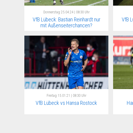
Donnerstag
25.04.24 | 08:30 Uhr
VfB Lübeck: Bastian Reinhardt nur
VfB L
mit Außenseiterchancen?
Freitag
15.01.21 | 08:30 Uhr
VfB Lübeck vs Hansa Rostock
Ha