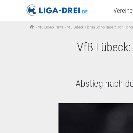
Vereine
home
>
VfB Lübeck News
>
VfB Lübeck: Florian Schnorrenberg wohl scho
VfB Lübeck:
Abstieg nach de