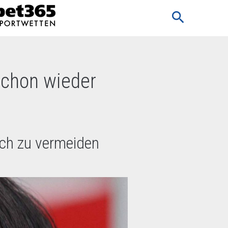
search
schon wieder
och zu vermeiden