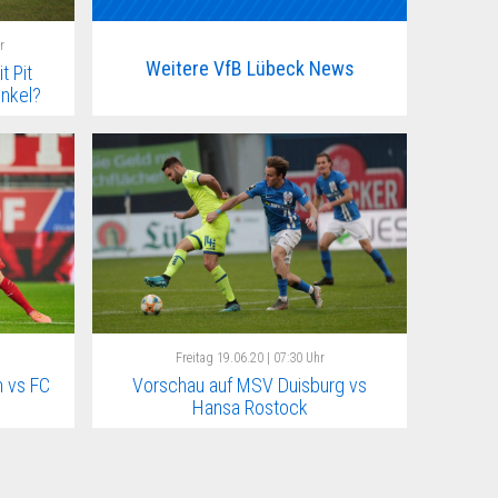
r
Weitere VfB Lübeck News
t Pit
nkel?
Freitag
19.06.20 | 07:30 Uhr
 vs FC
Vorschau auf MSV Duisburg vs
Hansa Rostock