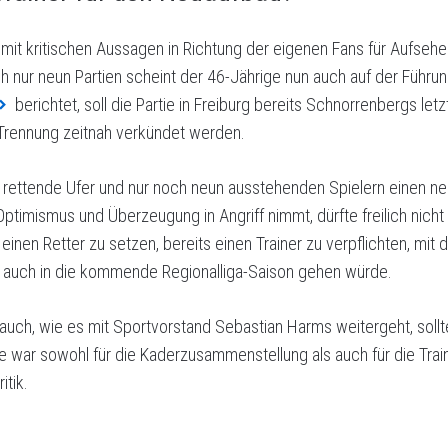
it kritischen Aussagen in Richtung der eigenen Fans für Aufsehen
ch nur neun Partien scheint der 46-Jährige nun auch auf der Führ
berichtet, soll die Partie in Freiburg bereits Schnorrenbergs letz
Trennung zeitnah verkündet werden.
rettende Ufer und nur noch neun ausstehenden Spielern einen neue
Optimismus und Überzeugung in Angriff nimmt, dürfte freilich nicht
einen Retter zu setzen, bereits einen Trainer zu verpflichten, mit
l auch in die kommende Regionalliga-Saison gehen würde.
uch, wie es mit Sportvorstand Sebastian Harms weitergeht, sollte
 war sowohl für die Kaderzusammenstellung als auch für die Train
itik.