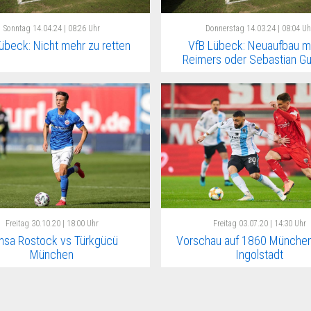
Sonntag
14.04.24 | 08:26 Uhr
Donnerstag
14.03.24 | 08:04 Uh
übeck: Nicht mehr zu retten
VfB Lübeck: Neuaufbau mi
Reimers oder Sebastian Gu
Freitag
30.10.20 | 18:00 Uhr
Freitag
03.07.20 | 14:30 Uhr
nsa Rostock vs Türkgücü
Vorschau auf 1860 München
München
Ingolstadt