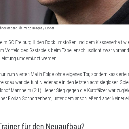
Schnorrenberg. © imago images / Eibner
 beim SC Freiburg II den Bock umstoßen und dem Klassenerhalt wi
 Vorfeld des Gastspiels beim Tabellenschlusslicht zwar vorhand
n Leistung umgemünzt werden.
nur zum vierten Mal in Folge ohne eigenes Tor, sondern kassierte 
Breisgau war die fünf Niederlage in den letzten acht sieglosen Spie
hof Mannheim (2:1). Jener Sieg gegen die Kurpfälzer war zugleic
er Florian Schnorrenberg, unter dem anschließend aber keinerlei 
 Trainer für den Neuaufbau?