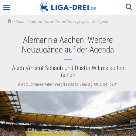
menu
search
home
>
News
>
Alemannia Aachen: Weitere Neuzugänge auf der Agenda
Alemannia Aachen: Weitere
Neuzugänge auf der Agenda
Auch Vincent Schaub und Dustin Willms sollen
gehen
Autor:
Johannes Ketterl
Veröffentlicht:
Samstag, 08.06.24 | 09:31