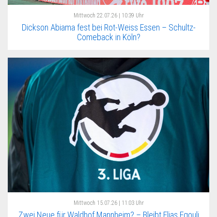
Mittwoch
22.07.26 | 10:39 Uhr
Dickson Abiama fest bei Rot-Weiss Essen – Schultz-
Comeback in Köln?
Mittwoch
15.07.26 | 11:03 Uhr
Zwei Neue für Waldhof Mannheim? – Bleibt Elias Egouli