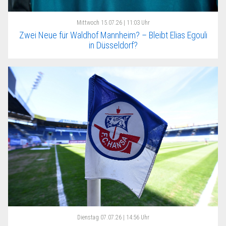
Mittwoch
15.07.26 | 11:03 Uhr
Zwei Neue für Waldhof Mannheim? – Bleibt Elias Egouli
in Düsseldorf?
Dienstag
07.07.26 | 14:56 Uhr