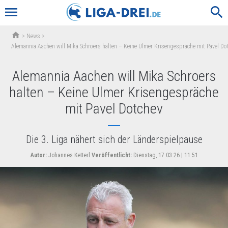
menu
search
home
>
News
>
Alemannia Aachen will Mika Schroers halten – Keine Ulmer Krisengespräche mit Pavel Do
Alemannia Aachen will Mika Schroers
halten – Keine Ulmer Krisengespräche
mit Pavel Dotchev
Die 3. Liga nähert sich der Länderspielpause
Autor:
Johannes Ketterl
Veröffentlicht:
Dienstag, 17.03.26 | 11:51