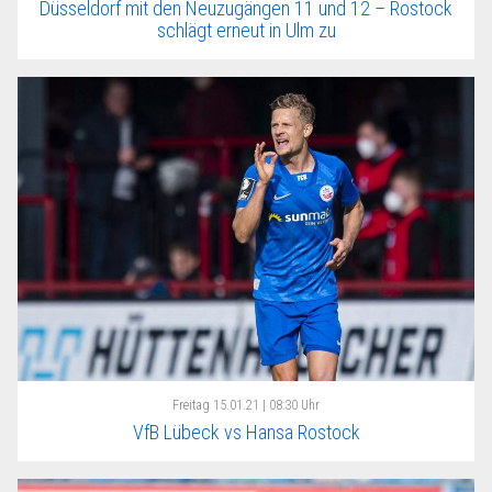
Düsseldorf mit den Neuzugängen 11 und 12 – Rostock
schlägt erneut in Ulm zu
Freitag
15.01.21 | 08:30 Uhr
VfB Lübeck vs Hansa Rostock