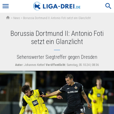
menu
search
home
>
News
>
Borussia Dortmund II: Antonio Foti setzt ein Glanzlicht
Borussia Dortmund II: Antonio Foti
setzt ein Glanzlicht
Sehenswerter Siegtreffer gegen Dresden
Autor:
Johannes Ketterl
Veröffentlicht:
Samstag, 05.10.24 | 08:36