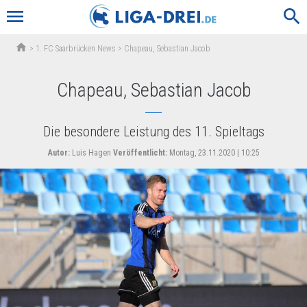
menu
search
home
>
1. FC Saarbrücken News
>
Chapeau, Sebastian Jacob
Chapeau, Sebastian Jacob
Die besondere Leistung des 11. Spieltags
Autor:
Luis Hagen
Veröffentlicht:
Montag, 23.11.2020 | 10:25