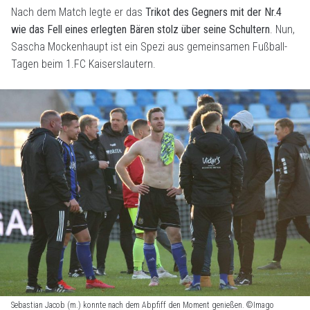
Nach dem Match legte er das
Trikot des Gegners mit der Nr.4
wie das Fell eines erlegten Bären stolz über seine Schultern
. Nun,
Sascha Mockenhaupt ist ein Spezi aus gemeinsamen Fußball-
Tagen beim 1.FC Kaiserslautern.
Sebastian Jacob (m.) konnte nach dem Abpfiff den Moment genießen. ©Imago