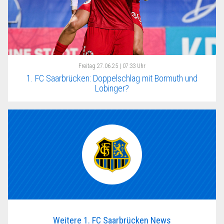
Freitag
27.06.25 | 07:33 Uhr
1. FC Saarbrücken: Doppelschlag mit Bormuth und
Lobinger?
Weitere 1. FC Saarbrücken News