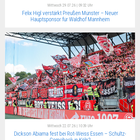
Mittwoch
29.07.26 | 09:32 Uhr
Felix Higl verstärkt Preußen Münster – Neuer
Hauptsponsor für Waldhof Mannheim
Mittwoch
22.07.26 | 10:39 Uhr
Dickson Abiama fest bei Rot-Weiss Essen – Schultz-
Comeback in Köln?