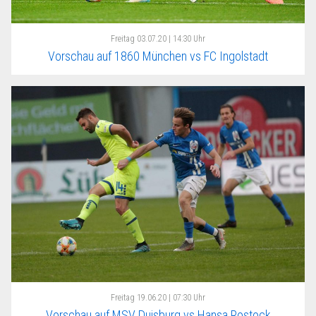
Freitag
03.07.20 | 14:30 Uhr
Vorschau auf 1860 München vs FC Ingolstadt
Freitag
19.06.20 | 07:30 Uhr
Vorschau auf MSV Duisburg vs Hansa Rostock