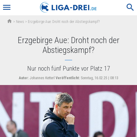
menu
search
home
>
News
>
Erzgebirge Aue: Droht noch der Abstiegskampf?
Erzgebirge Aue: Droht noch der
Abstiegskampf?
Nur noch fünf Punkte vor Platz 17
Autor:
Johannes Ketterl
Veröffentlicht:
Sonntag, 16.02.25 | 08:13