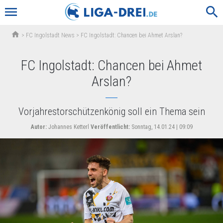
menu
search
home
>
FC Ingolstadt News
>
FC Ingolstadt: Chancen bei Ahmet Arslan?
FC Ingolstadt: Chancen bei Ahmet
Arslan?
Vorjahrestorschützenkönig soll ein Thema sein
Autor:
Johannes Ketterl
Veröffentlicht:
Sonntag, 14.01.24 | 09:09