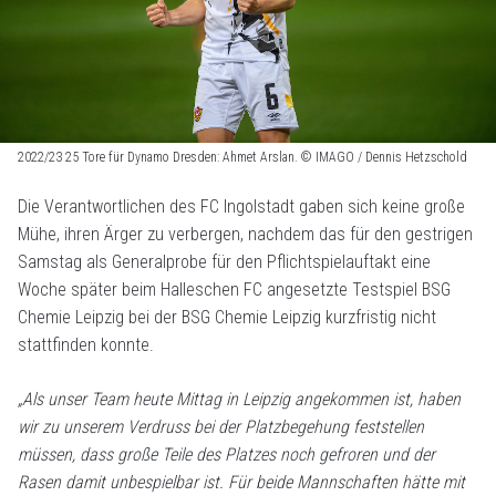
2022/23 25 Tore für Dynamo Dresden: Ahmet Arslan. © IMAGO / Dennis Hetzschold
Die Verantwortlichen des FC Ingolstadt gaben sich keine große
Mühe, ihren Ärger zu verbergen, nachdem das für den gestrigen
Samstag als Generalprobe für den Pflichtspielauftakt eine
Woche später beim Halleschen FC angesetzte Testspiel BSG
Chemie Leipzig bei der BSG Chemie Leipzig kurzfristig nicht
stattfinden konnte.
„Als unser Team heute Mittag in Leipzig angekommen ist, haben
wir zu unserem Verdruss bei der Platzbegehung feststellen
müssen, dass große Teile des Platzes noch gefroren und der
Rasen damit unbespielbar ist. Für beide Mannschaften hätte mit